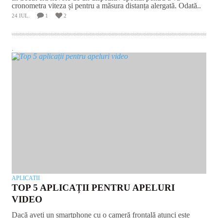
cronometra viteza și pentru a măsura distanța alergată. Odată..
24 IUL.
1
2
.
APLICATII
TOP 5 APLICAȚII PENTRU APELURI
VIDEO
Dacă aveți un smartphone cu o cameră frontală atunci este