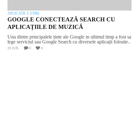
APLICATII
STIRI
GOOGLE CONECTEAZĂ SEARCH CU
APLICAȚIILE DE MUZICĂ
Una dintre principalele ținte ale Google in ultimul timp a fost sa
lege serviciul sau Google Search cu diversele aplicații folosite..
20 IUN.
0
0