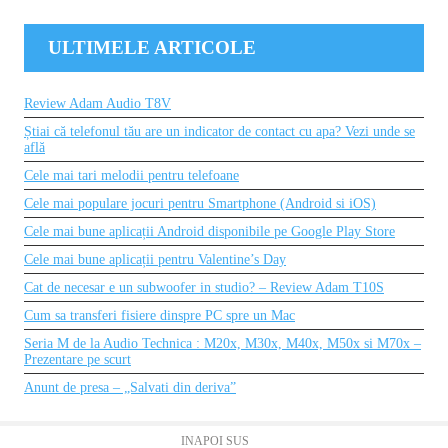
ULTIMELE ARTICOLE
Review Adam Audio T8V
Știai că telefonul tău are un indicator de contact cu apa? Vezi unde se
află
Cele mai tari melodii pentru telefoane
Cele mai populare jocuri pentru Smartphone (Android si iOS)
Cele mai bune aplicații Android disponibile pe Google Play Store
Cele mai bune aplicații pentru Valentine’s Day
Cat de necesar e un subwoofer in studio? – Review Adam T10S
Cum sa transferi fisiere dinspre PC spre un Mac
Seria M de la Audio Technica : M20x, M30x, M40x, M50x si M70x –
Prezentare pe scurt
Anunt de presa – „Salvati din deriva”
INAPOI SUS