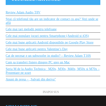
Review Adam Audio T8V
Știai că telefonul tău are un indicator de contact cu apa? Vezi unde se
află
Cele mai tari melodii pentru telefoane
Cele mai populare jocuri pentru Smartphone (Android si iOS)
Cele mai bune aplicații Android disponibile pe Google Play Store
Cele mai bune aplicații pentru Valentine’s Day
Cat de necesar e un subwoofer in studio? – Review Adam T10S
Cum sa transferi fisiere dinspre PC spre un Mac
Seria M de la Audio Technica : M20x, M30x, M40x, M50x si M70x –
Prezentare pe scurt
Anunt de presa – „Salvati din deriva”
INAPOI SUS