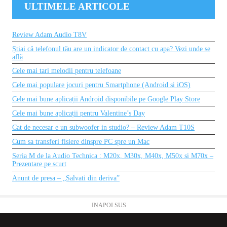
ULTIMELE ARTICOLE
Review Adam Audio T8V
Știai că telefonul tău are un indicator de contact cu apa? Vezi unde se
află
Cele mai tari melodii pentru telefoane
Cele mai populare jocuri pentru Smartphone (Android si iOS)
Cele mai bune aplicații Android disponibile pe Google Play Store
Cele mai bune aplicații pentru Valentine’s Day
Cat de necesar e un subwoofer in studio? – Review Adam T10S
Cum sa transferi fisiere dinspre PC spre un Mac
Seria M de la Audio Technica : M20x, M30x, M40x, M50x si M70x –
Prezentare pe scurt
Anunt de presa – „Salvati din deriva”
INAPOI SUS