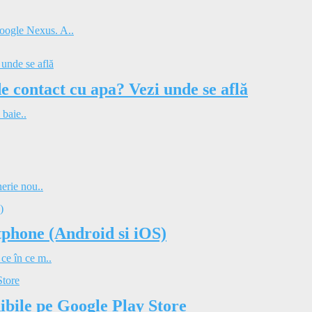
Google Nexus. A..
de contact cu apa? Vezi unde se află
 baie..
nerie nou..
tphone (Android si iOS)
 ce în ce m..
ibile pe Google Play Store