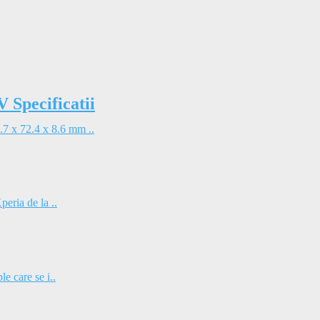
Specificatii
7 x 72.4 x 8.6 mm ..
eria de la ..
e care se i..