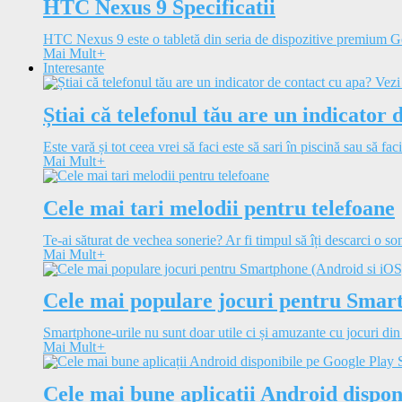
HTC Nexus 9 Specificatii
HTC Nexus 9 este o tabletă din seria de dispozitive premium 
Mai Mult
+
Interesante
Știai că telefonul tău are un indicator 
Este vară și tot ceea vrei să faci este să sari în piscină sau să faci
Mai Mult
+
Cele mai tari melodii pentru telefoane
Te-ai săturat de vechea sonerie? Ar fi timpul să îți descarci o so
Mai Mult
+
Cele mai populare jocuri pentru Smar
Smartphone-urile nu sunt doar utile ci și amuzante cu jocuri din
Mai Mult
+
Cele mai bune aplicații Android dispon