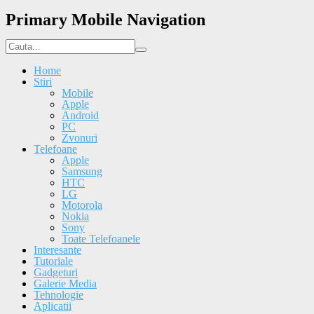
Primary Mobile Navigation
Home
Stiri
Mobile
Apple
Android
PC
Zvonuri
Telefoane
Apple
Samsung
HTC
LG
Motorola
Nokia
Sony
Toate Telefoanele
Interesante
Tutoriale
Gadgeturi
Galerie Media
Tehnologie
Aplicatii