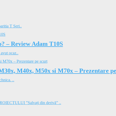
ritia T Seri..
dio? – Review Adam T10S
 avut ocaz..
 M30x, M40x, M50x si M70x – Prezentare pe
hnica. ..
TULUI ”Salvați din derivă” ..