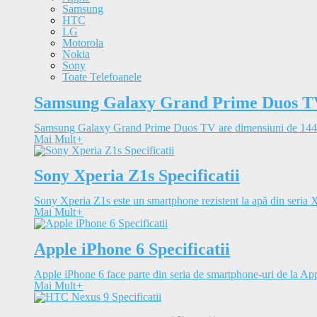
Samsung
HTC
LG
Motorola
Nokia
Sony
Toate Telefoanele
Samsung Galaxy Grand Prime Duos TV 
Samsung Galaxy Grand Prime Duos TV are dimensiuni de 144.
Mai Mult
+
Sony Xperia Z1s Specificatii
Sony Xperia Z1s este un smartphone rezistent la apă din seria Xp
Mai Mult
+
Apple iPhone 6 Specificatii
Apple iPhone 6 face parte din seria de smartphone-uri de la Appl
Mai Mult
+