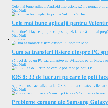
Cele mai bune aplicații Android impresionează nu numai prin utili
Mai Mult
+
Cele mai bune aplicații pentru Valenti
Valentine’s Day se apropie cu pași rapizi, iar dacă nu te-ai pregăt
Mai Mult
+
Tutoriale
Cum sa transferi fisiere dinspre PC s
Să treci de pe un PC sau un laptop cu Windows pe un Mac, sau i
Mai Mult
+
iOS 8: 33 de lucruri pe care le poti fa
Apple a lansat actualizarea la iOS 8 in urma cu cateva zile, iar d
Mai Mult
+
Probleme comune ale Samsung Galaxy S