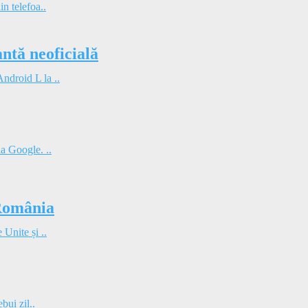
in telefoa..
tă neoficială
ndroid L la ..
la Google. ..
 România
 Unite și ..
bui zil..