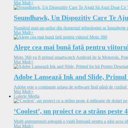
Mai Mult
+
Soundhawk, Un Dispozitiv Care Te Aju
Numărul start-up-urilor din domeniul tehnologiei se înmulțește pe
Mai Mult
+
Alege cea mai bună față pentru viitor
Moto 360 va fi primul smartwatch Android de la Motorola. Potenț
Mai Mult
+
Adobe Lansează Ink and Slide, Primul 
Adobe este o companie uriașa de software însă până de curând n
Mai Mult
+
Galerie Media
‘Coolest’, un proiect ce a strâns peste 
Mulți antreprenori așteaptă o viață întreagă pentru a găsi acea id
Mai Mult
+