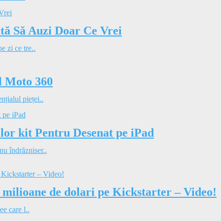
tă Să Auzi Doar Ce Vrei
 zi ce tre..
ul Moto 360
ialul pieței..
lor kit Pentru Desenat pe iPad
u îndrăzniser..
4 milioane de dolari pe Kickstarter – Video!
ee care l..