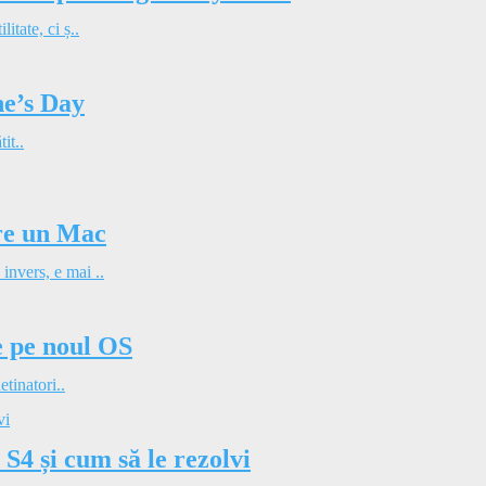
tate, ci ș..
ne’s Day
it..
pre un Mac
nvers, e mai ..
ce pe noul OS
etinatori..
4 și cum să le rezolvi