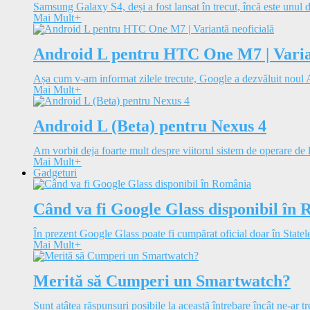
Samsung Galaxy S4, deși a fost lansat în trecut, încă este unul d
Mai Mult
+
Android L pentru HTC One M7 | Varian
Așa cum v-am informat zilele trecute, Google a dezvăluit noul A
Mai Mult
+
Android L (Beta) pentru Nexus 4
Am vorbit deja foarte mult despre viitorul sistem de operare de 
Mai Mult
+
Gadgeturi
Când va fi Google Glass disponibil în
În prezent Google Glass poate fi cumpărat oficial doar în Statele
Mai Mult
+
Merită să Cumperi un Smartwatch?
Sunt atâtea răspunsuri posibile la această întrebare încât ne-ar tre