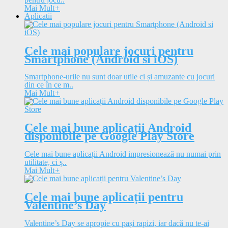
Mai Mult
+
Aplicatii
Cele mai populare jocuri pentru
Smartphone (Android si iOS)
Smartphone-urile nu sunt doar utile ci și amuzante cu jocuri
din ce în ce m..
Mai Mult
+
Cele mai bune aplicații Android
disponibile pe Google Play Store
Cele mai bune aplicații Android impresionează nu numai prin
utilitate, ci ș..
Mai Mult
+
Cele mai bune aplicații pentru
Valentine’s Day
Valentine’s Day se apropie cu pași rapizi, iar dacă nu te-ai