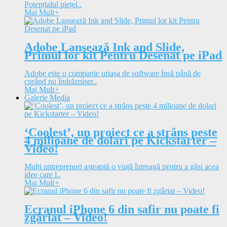
Potențialul pieței..
Mai Mult
+
Adobe Lansează Ink and Slide,
Primul lor kit Pentru Desenat pe iPad
Adobe este o companie uriașa de software însă până de
curând nu îndrăzniser..
Mai Mult
+
Galerie Media
‘Coolest’, un proiect ce a strâns peste
4 milioane de dolari pe Kickstarter –
Video!
Mulți antreprenori așteaptă o viață întreagă pentru a găsi acea
idee care l..
Mai Mult
+
Ecranul iPhone 6 din safir nu poate fi
zgâriat – Video!