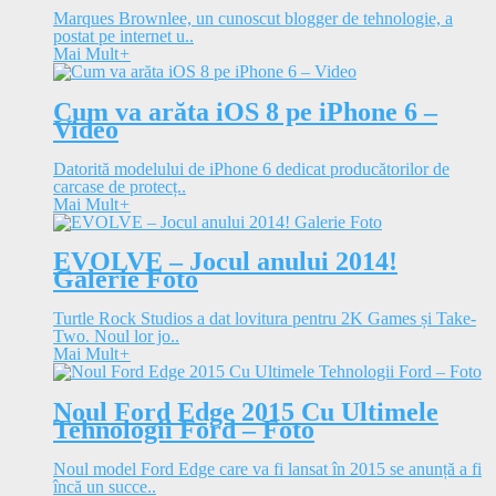
Marques Brownlee, un cunoscut blogger de tehnologie, a
postat pe internet u..
Mai Mult
+
Cum va arăta iOS 8 pe iPhone 6 –
Video
Datorită modelului de iPhone 6 dedicat producătorilor de
carcase de protecț..
Mai Mult
+
EVOLVE – Jocul anului 2014!
Galerie Foto
Turtle Rock Studios a dat lovitura pentru 2K Games și Take-
Two. Noul lor jo..
Mai Mult
+
Noul Ford Edge 2015 Cu Ultimele
Tehnologii Ford – Foto
Noul model Ford Edge care va fi lansat în 2015 se anunță a fi
încă un succe..