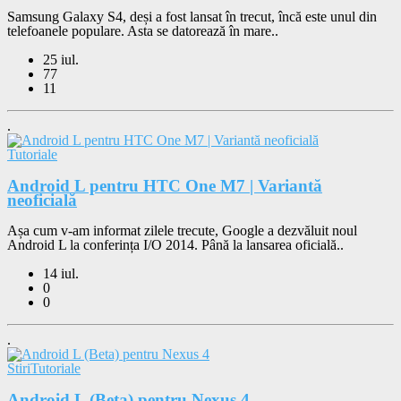
Samsung Galaxy S4, deși a fost lansat în trecut, încă este unul din
telefoanele populare. Asta se datorează în mare..
25 iul.
77
11
.
Tutoriale
Android L pentru HTC One M7 | Variantă
neoficială
Așa cum v-am informat zilele trecute, Google a dezvăluit noul
Android L la conferința I/O 2014. Până la lansarea oficială..
14 iul.
0
0
.
Stiri
Tutoriale
Android L (Beta) pentru Nexus 4