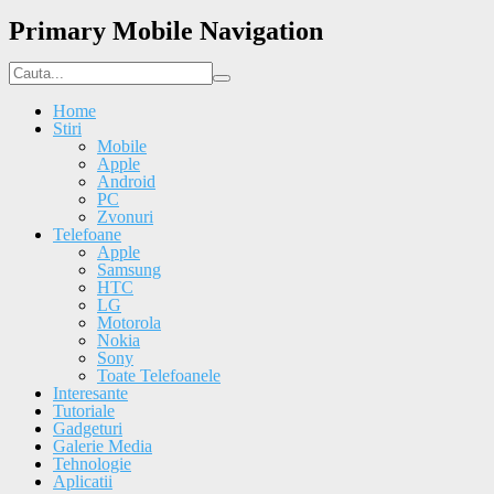
Primary Mobile Navigation
Home
Stiri
Mobile
Apple
Android
PC
Zvonuri
Telefoane
Apple
Samsung
HTC
LG
Motorola
Nokia
Sony
Toate Telefoanele
Interesante
Tutoriale
Gadgeturi
Galerie Media
Tehnologie
Aplicatii