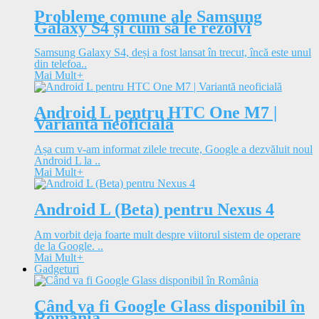
Probleme comune ale Samsung
Galaxy S4 și cum să le rezolvi
Samsung Galaxy S4, deși a fost lansat în trecut, încă este unul
din telefoa..
Mai Mult
+
Android L pentru HTC One M7 |
Variantă neoficială
Așa cum v-am informat zilele trecute, Google a dezvăluit noul
Android L la ..
Mai Mult
+
Android L (Beta) pentru Nexus 4
Am vorbit deja foarte mult despre viitorul sistem de operare
de la Google. ..
Mai Mult
+
Gadgeturi
Când va fi Google Glass disponibil în
România