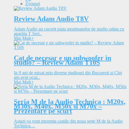
Zvonuri
Review Adam Audio T8V
Adam Audio au cucerit piata monitoarelor de studio odata cu
aparitia T Seri..
Mai Mult
+
Cat de necesar e un subwoofer in
studio? – Review Adam T10S
In 9 ani de mixat prin diverse studiouri din Bucuresti si Cluj
am avut ocaz..
Mai Mult
+
Seria M de la Audio Technica : M20x,
M30x, M40x, M50x si M70x –
Prezentare pe scurt
Astazi va vom prezenta castile din noua serie M de la Audio
Technica. ..