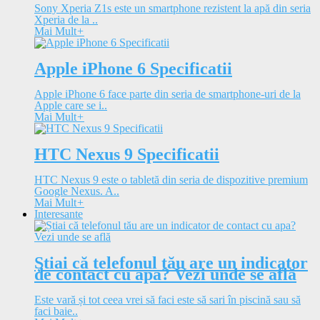
Sony Xperia Z1s este un smartphone rezistent la apă din seria
Xperia de la ..
Mai Mult
+
Apple iPhone 6 Specificatii
Apple iPhone 6 face parte din seria de smartphone-uri de la
Apple care se i..
Mai Mult
+
HTC Nexus 9 Specificatii
HTC Nexus 9 este o tabletă din seria de dispozitive premium
Google Nexus. A..
Mai Mult
+
Interesante
Știai că telefonul tău are un indicator
de contact cu apa? Vezi unde se află
Este vară și tot ceea vrei să faci este să sari în piscină sau să
faci baie..