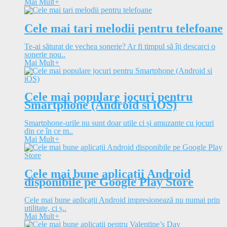
Mai Mult
+
Cele mai tari melodii pentru telefoane
Te-ai săturat de vechea sonerie? Ar fi timpul să îți descarci o
sonerie nou..
Mai Mult
+
Cele mai populare jocuri pentru
Smartphone (Android si iOS)
Smartphone-urile nu sunt doar utile ci și amuzante cu jocuri
din ce în ce m..
Mai Mult
+
Cele mai bune aplicații Android
disponibile pe Google Play Store
Cele mai bune aplicații Android impresionează nu numai prin
utilitate, ci ș..
Mai Mult
+