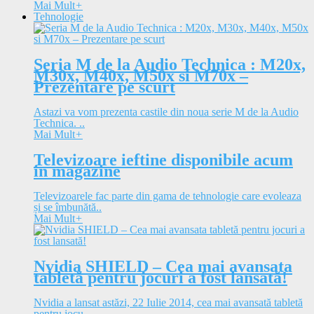
Mai Mult
+
Tehnologie
Seria M de la Audio Technica : M20x,
M30x, M40x, M50x si M70x –
Prezentare pe scurt
Astazi va vom prezenta castile din noua serie M de la Audio
Technica. ..
Mai Mult
+
Televizoare ieftine disponibile acum
in magazine
Televizoarele fac parte din gama de tehnologie care evoleaza
și se îmbunătă..
Mai Mult
+
Nvidia SHIELD – Cea mai avansata
tabletă pentru jocuri a fost lansată!
Nvidia a lansat astăzi, 22 Iulie 2014, cea mai avansată tabletă
pentru jocu..