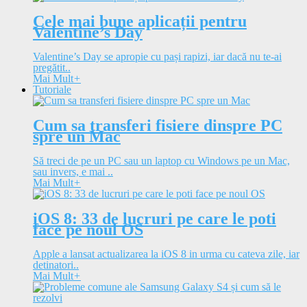
Cele mai bune aplicații pentru
Valentine’s Day
Valentine’s Day se apropie cu pași rapizi, iar dacă nu te-ai
pregătit..
Mai Mult
+
Tutoriale
Cum sa transferi fisiere dinspre PC
spre un Mac
Să treci de pe un PC sau un laptop cu Windows pe un Mac,
sau invers, e mai ..
Mai Mult
+
iOS 8: 33 de lucruri pe care le poti
face pe noul OS
Apple a lansat actualizarea la iOS 8 in urma cu cateva zile, iar
detinatori..
Mai Mult
+