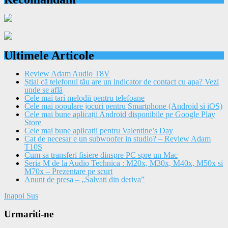
Ultimele Articole
Review Adam Audio T8V
Știai că telefonul tău are un indicator de contact cu apa? Vezi
unde se află
Cele mai tari melodii pentru telefoane
Cele mai populare jocuri pentru Smartphone (Android si iOS)
Cele mai bune aplicații Android disponibile pe Google Play
Store
Cele mai bune aplicații pentru Valentine’s Day
Cat de necesar e un subwoofer in studio? – Review Adam
T10S
Cum sa transferi fisiere dinspre PC spre un Mac
Seria M de la Audio Technica : M20x, M30x, M40x, M50x si
M70x – Prezentare pe scurt
Anunt de presa – „Salvati din deriva”
Inapoi Sus
Urmariti-ne