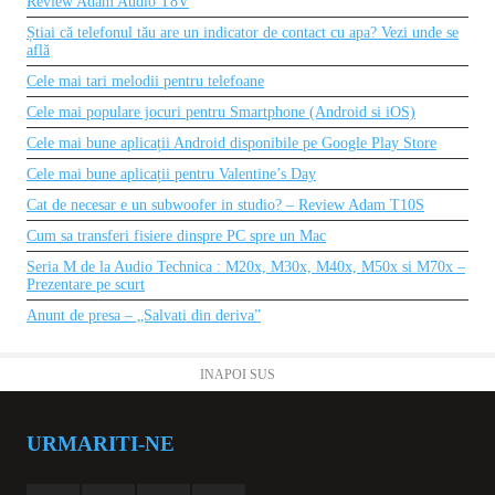
Review Adam Audio T8V
Știai că telefonul tău are un indicator de contact cu apa? Vezi unde se
află
Cele mai tari melodii pentru telefoane
Cele mai populare jocuri pentru Smartphone (Android si iOS)
Cele mai bune aplicații Android disponibile pe Google Play Store
Cele mai bune aplicații pentru Valentine’s Day
Cat de necesar e un subwoofer in studio? – Review Adam T10S
Cum sa transferi fisiere dinspre PC spre un Mac
Seria M de la Audio Technica : M20x, M30x, M40x, M50x si M70x –
Prezentare pe scurt
Anunt de presa – „Salvati din deriva”
INAPOI SUS
URMARITI-NE