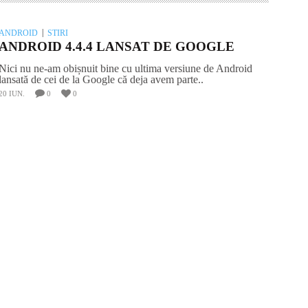
ANDROID
STIRI
ANDROID 4.4.4 LANSAT DE GOOGLE
Nici nu ne-am obișnuit bine cu ultima versiune de Android
lansată de cei de la Google că deja avem parte..
20 IUN.
0
0