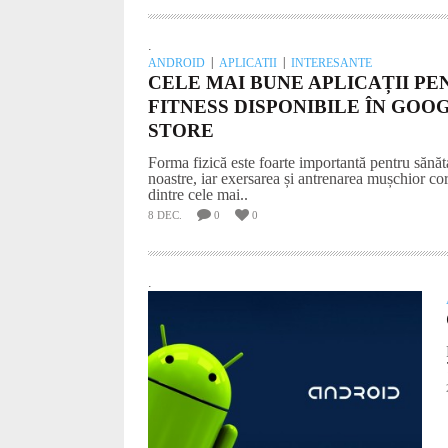
.
ANDROID
APLICATII
INTERESANTE
CELE MAI BUNE APLICAȚII PE
FITNESS DISPONIBILE ÎN GOO
STORE
Forma fizică este foarte importantă pentru sănăt
noastre, iar exersarea și antrenarea mușchior co
dintre cele mai..
8 DEC.
0
0
.