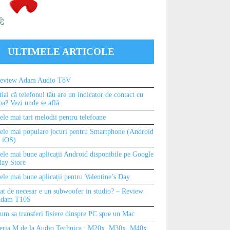
ULTIMELE ARTICOLE
eview Adam Audio T8V
DROID AUTO ESTE NOUA INTERFAȚĂ 
tiai că telefonul tău are un indicator de contact cu
pa? Vezi unde se află
ȘINI DE LA GOOGLE
ele mai tari melodii pentru telefoane
ele mai populare jocuri pentru Smartphone (Android
i iOS)
ele mai bune aplicații Android disponibile pe Google
lay Store
ele mai bune aplicații pentru Valentine’s Day
at de necesar e un subwoofer in studio? – Review
dam T10S
um sa transferi fisiere dinspre PC spre un Mac
eria M de la Audio Technica : M20x, M30x, M40x,