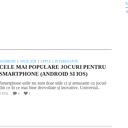
M
A
ANDROID
APLICATII
APPLE
INTERESANTE
CELE MAI POPULARE JOCURI PENTRU
SMARTPHONE (ANDROID SI IOS)
Smartphone-urile nu sunt doar utile ci și amuzante cu jocuri
din ce în ce mai bine dezvoltate și inovative. Universul..
9 FEB.
0
1