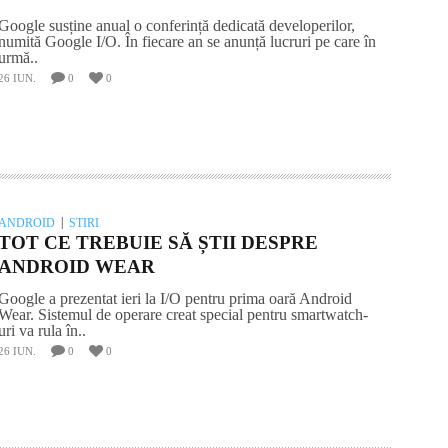
Google susține anual o conferință dedicată developerilor,
numită Google I/O. În fiecare an se anunță lucruri pe care în
urmă..
26 IUN.
0
0
ANDROID
STIRI
TOT CE TREBUIE SĂ ȘTII DESPRE
ANDROID WEAR
Google a prezentat ieri la I/O pentru prima oară Android
Wear. Sistemul de operare creat special pentru smartwatch-
uri va rula în..
26 IUN.
0
0