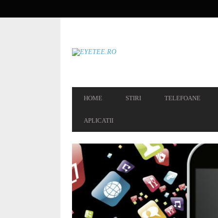
SECONDARY
NAVIGATION
PRIMARY
HOME
STIRI
TELEFOANE
NAVIGATION
APLICATII