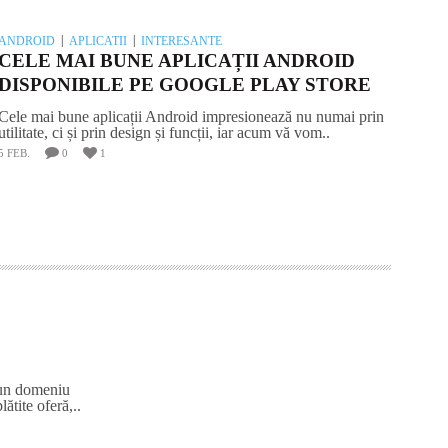
ANDROID
APLICATII
INTERESANTE
CELE MAI BUNE APLICAȚII ANDROID
DISPONIBILE PE GOOGLE PLAY STORE
Cele mai bune aplicații Android impresionează nu numai prin
utilitate, ci și prin design și funcții, iar acum vă vom..
5 FEB.
0
1
a un domeniu
lătite oferă,..