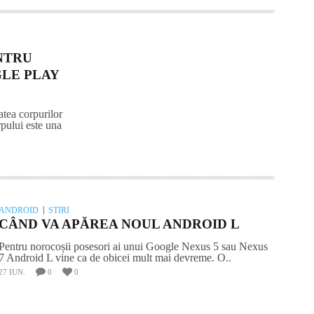
NTRU
GLE PLAY
atea corpurilor
rpului este una
ANDROID
STIRI
CÂND VA APĂREA NOUL ANDROID L
Pentru norocoșii posesori ai unui Google Nexus 5 sau Nexus
7 Android L vine ca de obicei mult mai devreme. O..
27 IUN.
0
0