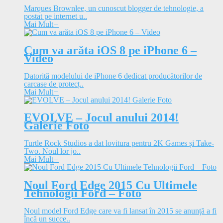
Marques Brownlee, un cunoscut blogger de tehnologie, a
postat pe internet u..
Mai Mult
+
Cum va arăta iOS 8 pe iPhone 6 –
Video
Datorită modelului de iPhone 6 dedicat producătorilor de
carcase de protecț..
Mai Mult
+
EVOLVE – Jocul anului 2014!
Galerie Foto
Turtle Rock Studios a dat lovitura pentru 2K Games și Take-
Two. Noul lor jo..
Mai Mult
+
Noul Ford Edge 2015 Cu Ultimele
Tehnologii Ford – Foto
Noul model Ford Edge care va fi lansat în 2015 se anunță a fi
încă un succe..