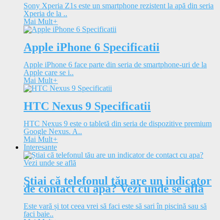
Sony Xperia Z1s este un smartphone rezistent la apă din seria
Xperia de la ..
Mai Mult
+
Apple iPhone 6 Specificatii
Apple iPhone 6 face parte din seria de smartphone-uri de la
Apple care se i..
Mai Mult
+
HTC Nexus 9 Specificatii
HTC Nexus 9 este o tabletă din seria de dispozitive premium
Google Nexus. A..
Mai Mult
+
Interesante
Știai că telefonul tău are un indicator
de contact cu apa? Vezi unde se află
Este vară și tot ceea vrei să faci este să sari în piscină sau să
faci baie..