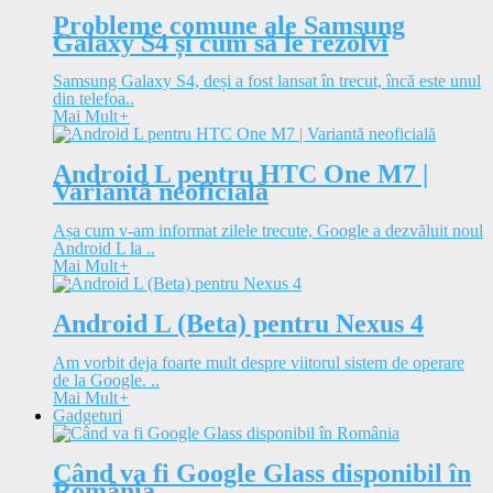
Probleme comune ale Samsung
Galaxy S4 și cum să le rezolvi
Samsung Galaxy S4, deși a fost lansat în trecut, încă este unul
din telefoa..
Mai Mult
+
Android L pentru HTC One M7 |
Variantă neoficială
Așa cum v-am informat zilele trecute, Google a dezvăluit noul
Android L la ..
Mai Mult
+
Android L (Beta) pentru Nexus 4
Am vorbit deja foarte mult despre viitorul sistem de operare
de la Google. ..
Mai Mult
+
Gadgeturi
Când va fi Google Glass disponibil în
România