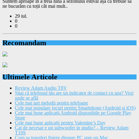
Suntem aproape în a treia lună a sezonului estival așa că trebuie să
ne bucurăm cu toții cât mai mult..
29 iul.
0
0
Recomandam
Ultimele Articole
Review Adam Audio T8V
Știai că telefonul tău are un indicator de contact cu apa? Vezi
unde se află
Cele mai tari melodii pentru telefoane
Cele mai populare jocuri pentru Smartphone (Android si iOS)
Cele mai bune aplicații Android disponibile pe Google Play
Store
Cele mai bune aplicații pentru Valentine’s Day
Cat de necesar e un subwoofer in studio? – Review Adam
T10S
Cum sa transferi fisiere dinspre PC spre un Mac