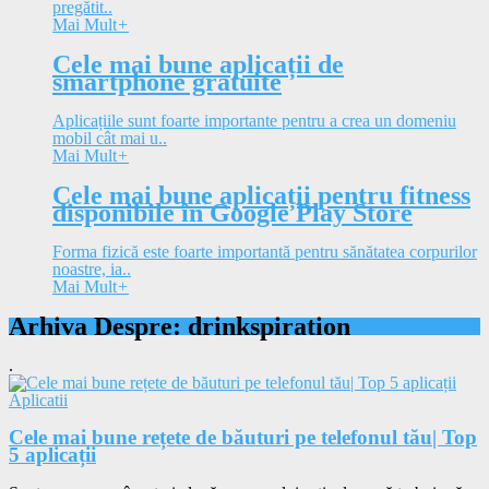
pregătit..
Mai Mult
+
Cele mai bune aplicații de
smartphone gratuite
Aplicațiile sunt foarte importante pentru a crea un domeniu
mobil cât mai u..
Mai Mult
+
Cele mai bune aplicații pentru fitness
disponibile în Google Play Store
Forma fizică este foarte importantă pentru sănătatea corpurilor
noastre, ia..
Mai Mult
+
Arhiva Despre: drinkspiration
.
Aplicatii
Cele mai bune rețete de băuturi pe telefonul tău| Top
5 aplicații