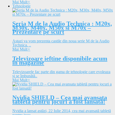
Mai Mult
+
Tehnologie
Seria M de la Audio Technica : M20x,
M30x, M40x, M50x si M70x –
Prezentare pe scurt
Astazi va vom prezenta castile din noua serie M de la Audio
Technica. ..
Mai Mult
+
Televizoare ieftine disponibile acum
in magazine
Televizoarele fac parte din gama de tehnologie care evoleaza
și se îmbunătă..
Mai Mult
+
Nvidia SHIELD – Cea mai avansata
tabletă pentru jocuri a fost lansată!
Nvidia a lansat astăzi, 22 Iulie 2014, cea mai avansată tabletă
pentru jocu..