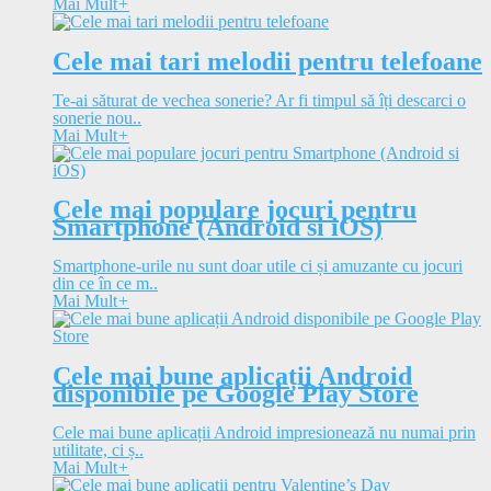
Mai Mult
+
Cele mai tari melodii pentru telefoane
Te-ai săturat de vechea sonerie? Ar fi timpul să îți descarci o
sonerie nou..
Mai Mult
+
Cele mai populare jocuri pentru
Smartphone (Android si iOS)
Smartphone-urile nu sunt doar utile ci și amuzante cu jocuri
din ce în ce m..
Mai Mult
+
Cele mai bune aplicații Android
disponibile pe Google Play Store
Cele mai bune aplicații Android impresionează nu numai prin
utilitate, ci ș..
Mai Mult
+