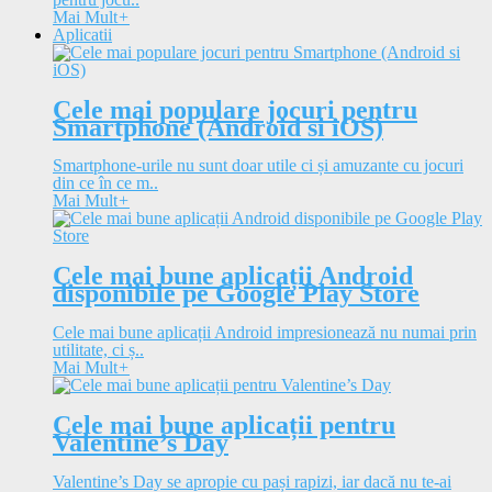
Mai Mult
+
Aplicatii
Cele mai populare jocuri pentru
Smartphone (Android si iOS)
Smartphone-urile nu sunt doar utile ci și amuzante cu jocuri
din ce în ce m..
Mai Mult
+
Cele mai bune aplicații Android
disponibile pe Google Play Store
Cele mai bune aplicații Android impresionează nu numai prin
utilitate, ci ș..
Mai Mult
+
Cele mai bune aplicații pentru
Valentine’s Day
Valentine’s Day se apropie cu pași rapizi, iar dacă nu te-ai