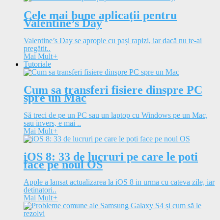
Cele mai bune aplicații pentru
Valentine’s Day
Valentine’s Day se apropie cu pași rapizi, iar dacă nu te-ai
pregătit..
Mai Mult
+
Tutoriale
Cum sa transferi fisiere dinspre PC
spre un Mac
Să treci de pe un PC sau un laptop cu Windows pe un Mac,
sau invers, e mai ..
Mai Mult
+
iOS 8: 33 de lucruri pe care le poti
face pe noul OS
Apple a lansat actualizarea la iOS 8 in urma cu cateva zile, iar
detinatori..
Mai Mult
+