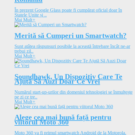
În prezent Google Glass poate fi cumpărat oficial doar în
Statele Unite și ..
Mai Mult
+
Merită să Cumperi un Smartwatch?
Sunt atâtea răspunsuri posibile la această întrebare încât ne-ar
trebui zil..
Mai Mult
+
Soundhawk, Un Dispozitiv Care Te
Ajută Să Auzi Doar Ce Vrei
Numărul start-up-urilor din domeniul tehnologiei se înmulțește
pe zi ce tre..
Mai Mult
+
Alege cea mai bună față pentru
viitorul Moto 360
Moto 360 va fi primul smartwatch Android de la Motorola.