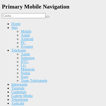
Primary Mobile Navigation
Home
Stiri
Mobile
Apple
Android
PC
Zvonuri
Telefoane
Apple
Samsung
HTC
LG
Motorola
Nokia
Sony
Toate Telefoanele
Interesante
Tutoriale
Gadgeturi
Galerie Media
Tehnologie
Aplicatii