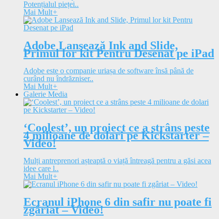
Potențialul pieței..
Mai Mult
+
Adobe Lansează Ink and Slide,
Primul lor kit Pentru Desenat pe iPad
Adobe este o companie uriașa de software însă până de
curând nu îndrăzniser..
Mai Mult
+
Galerie Media
‘Coolest’, un proiect ce a strâns peste
4 milioane de dolari pe Kickstarter –
Video!
Mulți antreprenori așteaptă o viață întreagă pentru a găsi acea
idee care l..
Mai Mult
+
Ecranul iPhone 6 din safir nu poate fi
zgâriat – Video!