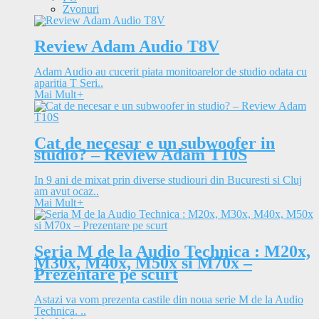
Zvonuri
Review Adam Audio T8V
Adam Audio au cucerit piata monitoarelor de studio odata cu
aparitia T Seri..
Mai Mult
+
Cat de necesar e un subwoofer in
studio? – Review Adam T10S
In 9 ani de mixat prin diverse studiouri din Bucuresti si Cluj
am avut ocaz..
Mai Mult
+
Seria M de la Audio Technica : M20x,
M30x, M40x, M50x si M70x –
Prezentare pe scurt
Astazi va vom prezenta castile din noua serie M de la Audio
Technica. ..