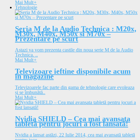
Mai Mult
+
Tehnologie
Seria M de la Audio Technica : M20x,
M30x, M40x, M50x si M70x –
Prezentare pe scurt
Astazi va vom prezenta castile din noua serie M de la Audio
Technica. ..
Mai Mult
+
Televizoare ieftine disponibile acum
in magazine
Televizoarele fac parte din gama de tehnologie care evoleaza
și se îmbunătă..
Mai Mult
+
Nvidia SHIELD – Cea mai avansata
tabletă pentru jocuri a fost lansată!
Nvidia a lansat astăzi, 22 Iulie 2014, cea mai avansată tabletă
pentru jocu..