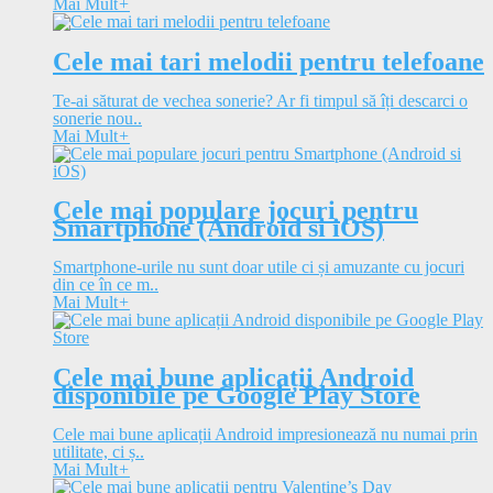
Mai Mult
+
Cele mai tari melodii pentru telefoane
Te-ai săturat de vechea sonerie? Ar fi timpul să îți descarci o
sonerie nou..
Mai Mult
+
Cele mai populare jocuri pentru
Smartphone (Android si iOS)
Smartphone-urile nu sunt doar utile ci și amuzante cu jocuri
din ce în ce m..
Mai Mult
+
Cele mai bune aplicații Android
disponibile pe Google Play Store
Cele mai bune aplicații Android impresionează nu numai prin
utilitate, ci ș..
Mai Mult
+