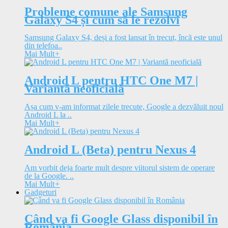
Probleme comune ale Samsung
Galaxy S4 și cum să le rezolvi
Samsung Galaxy S4, deși a fost lansat în trecut, încă este unul
din telefoa..
Mai Mult
+
Android L pentru HTC One M7 |
Variantă neoficială
Așa cum v-am informat zilele trecute, Google a dezvăluit noul
Android L la ..
Mai Mult
+
Android L (Beta) pentru Nexus 4
Am vorbit deja foarte mult despre viitorul sistem de operare
de la Google. ..
Mai Mult
+
Gadgeturi
Când va fi Google Glass disponibil în
România