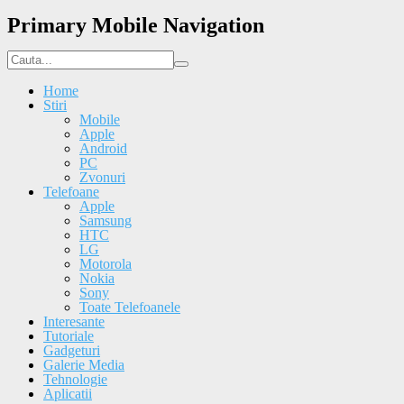
Primary Mobile Navigation
Home
Stiri
Mobile
Apple
Android
PC
Zvonuri
Telefoane
Apple
Samsung
HTC
LG
Motorola
Nokia
Sony
Toate Telefoanele
Interesante
Tutoriale
Gadgeturi
Galerie Media
Tehnologie
Aplicatii