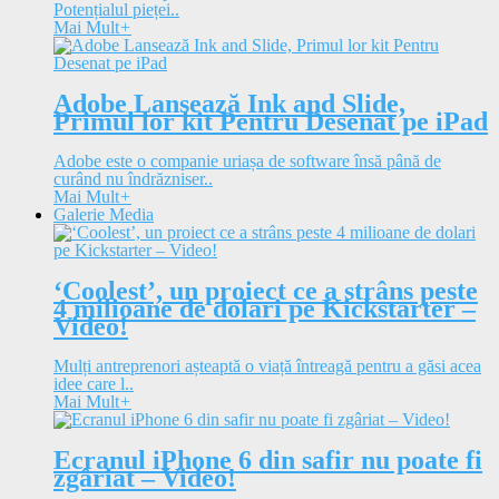
Potențialul pieței..
Mai Mult
+
Adobe Lansează Ink and Slide,
Primul lor kit Pentru Desenat pe iPad
Adobe este o companie uriașa de software însă până de
curând nu îndrăzniser..
Mai Mult
+
Galerie Media
‘Coolest’, un proiect ce a strâns peste
4 milioane de dolari pe Kickstarter –
Video!
Mulți antreprenori așteaptă o viață întreagă pentru a găsi acea
idee care l..
Mai Mult
+
Ecranul iPhone 6 din safir nu poate fi
zgâriat – Video!