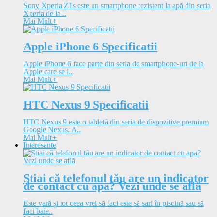
Sony Xperia Z1s este un smartphone rezistent la apă din seria
Xperia de la ..
Mai Mult
+
Apple iPhone 6 Specificatii
Apple iPhone 6 face parte din seria de smartphone-uri de la
Apple care se i..
Mai Mult
+
HTC Nexus 9 Specificatii
HTC Nexus 9 este o tabletă din seria de dispozitive premium
Google Nexus. A..
Mai Mult
+
Interesante
Știai că telefonul tău are un indicator
de contact cu apa? Vezi unde se află
Este vară și tot ceea vrei să faci este să sari în piscină sau să
faci baie..