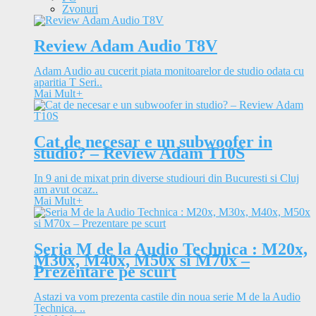
Zvonuri
Review Adam Audio T8V
Adam Audio au cucerit piata monitoarelor de studio odata cu
aparitia T Seri..
Mai Mult
+
Cat de necesar e un subwoofer in
studio? – Review Adam T10S
In 9 ani de mixat prin diverse studiouri din Bucuresti si Cluj
am avut ocaz..
Mai Mult
+
Seria M de la Audio Technica : M20x,
M30x, M40x, M50x si M70x –
Prezentare pe scurt
Astazi va vom prezenta castile din noua serie M de la Audio
Technica. ..