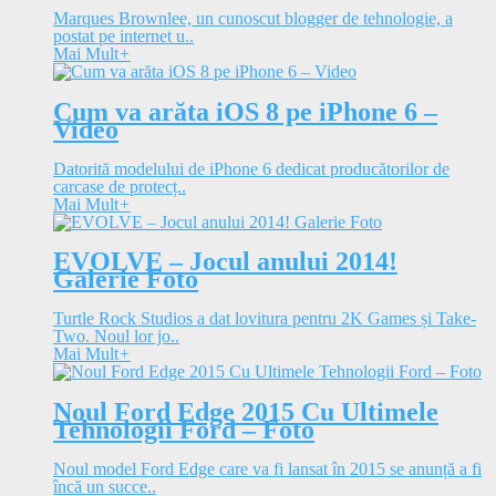
Marques Brownlee, un cunoscut blogger de tehnologie, a
postat pe internet u..
Mai Mult
+
Cum va arăta iOS 8 pe iPhone 6 –
Video
Datorită modelului de iPhone 6 dedicat producătorilor de
carcase de protecț..
Mai Mult
+
EVOLVE – Jocul anului 2014!
Galerie Foto
Turtle Rock Studios a dat lovitura pentru 2K Games și Take-
Two. Noul lor jo..
Mai Mult
+
Noul Ford Edge 2015 Cu Ultimele
Tehnologii Ford – Foto
Noul model Ford Edge care va fi lansat în 2015 se anunță a fi
încă un succe..