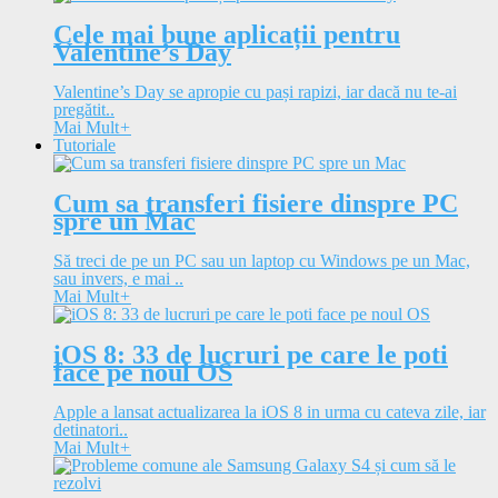
Cele mai bune aplicații pentru
Valentine’s Day
Valentine’s Day se apropie cu pași rapizi, iar dacă nu te-ai
pregătit..
Mai Mult
+
Tutoriale
Cum sa transferi fisiere dinspre PC
spre un Mac
Să treci de pe un PC sau un laptop cu Windows pe un Mac,
sau invers, e mai ..
Mai Mult
+
iOS 8: 33 de lucruri pe care le poti
face pe noul OS
Apple a lansat actualizarea la iOS 8 in urma cu cateva zile, iar
detinatori..
Mai Mult
+