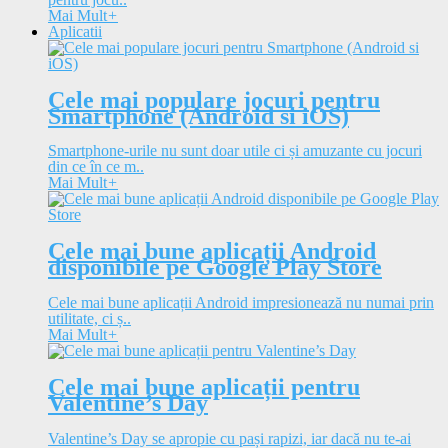
Mai Mult
+
Aplicatii
Cele mai populare jocuri pentru
Smartphone (Android si iOS)
Smartphone-urile nu sunt doar utile ci și amuzante cu jocuri
din ce în ce m..
Mai Mult
+
Cele mai bune aplicații Android
disponibile pe Google Play Store
Cele mai bune aplicații Android impresionează nu numai prin
utilitate, ci ș..
Mai Mult
+
Cele mai bune aplicații pentru
Valentine’s Day
Valentine’s Day se apropie cu pași rapizi, iar dacă nu te-ai