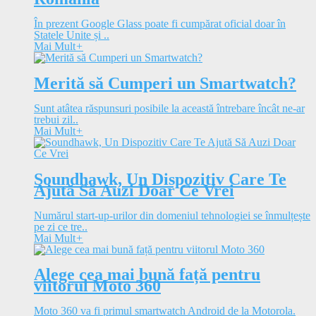
În prezent Google Glass poate fi cumpărat oficial doar în
Statele Unite și ..
Mai Mult
+
Merită să Cumperi un Smartwatch?
Sunt atâtea răspunsuri posibile la această întrebare încât ne-ar
trebui zil..
Mai Mult
+
Soundhawk, Un Dispozitiv Care Te
Ajută Să Auzi Doar Ce Vrei
Numărul start-up-urilor din domeniul tehnologiei se înmulțește
pe zi ce tre..
Mai Mult
+
Alege cea mai bună față pentru
viitorul Moto 360
Moto 360 va fi primul smartwatch Android de la Motorola.