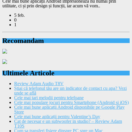
Cele mai bune aplicații Android impresionează nu numai prin
utilitate, ci și prin design și funcții, iar acum vă vom..
5 feb.
0
1
Recomandam
Ultimele Articole
Review Adam Audio T8V
Știai că telefonul tău are un indicator de contact cu apa? Vezi
unde se află
Cele mai tari melodii pentru telefoane
Cele mai populare jocuri pentru Smartphone (Android si iOS)
Cele mai bune aplicații Android disponibile pe Google Play
Store
Cele mai bune aplicații pentru Valentine’s Day
Cat de necesar e un subwoofer in studio? – Review Adam
T10S
Cum sa transferi fisiere dinspre PC spre un Mac