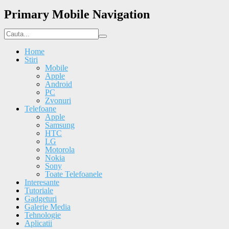
Primary Mobile Navigation
Home
Stiri
Mobile
Apple
Android
PC
Zvonuri
Telefoane
Apple
Samsung
HTC
LG
Motorola
Nokia
Sony
Toate Telefoanele
Interesante
Tutoriale
Gadgeturi
Galerie Media
Tehnologie
Aplicatii