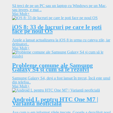
Să treci de pe un PC sau un laptop cu Windows pe un Mac,
sau invers, e mai ..
Mai Mult
+
iOS 8: 33 de lucruri pe care le poti
face pe noul OS
Apple a lansat actualizarea la iOS 8 in urma cu cateva zile, iar
detinatori..
Mai Mult
+
Probleme comune ale Samsung
Galaxy S4 și cum să le rezolvi
Samsung Galaxy S4, deși a fost lansat în trecut, încă este unul
din telefoa..
Mai Mult
+
Android L pentru HTC One M7 |
Variantă neoficială
Așa cum v-am informat zilele trecute, Google a dezvăluit noul