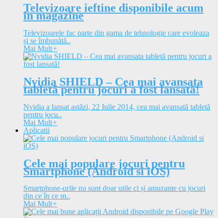
Televizoare ieftine disponibile acum
in magazine
Televizoarele fac parte din gama de tehnologie care evoleaza
și se îmbunătă..
Mai Mult
+
Nvidia SHIELD – Cea mai avansata
tabletă pentru jocuri a fost lansată!
Nvidia a lansat astăzi, 22 Iulie 2014, cea mai avansată tabletă
pentru jocu..
Mai Mult
+
Aplicatii
Cele mai populare jocuri pentru
Smartphone (Android si iOS)
Smartphone-urile nu sunt doar utile ci și amuzante cu jocuri
din ce în ce m..
Mai Mult
+