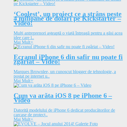
‘Coolest’, un proiect ce a strâns peste
4 milioane de dolari pe Kickstarter –
Video!
Mulți antreprenori așteaptă o viață întreagă pentru a găsi acea
idee care l..
Mai Mult
+
Ecranul iPhone 6 din safir nu poate fi
zgâriat – Video!
Marques Brownlee, un cunoscut blogger de tehnologie, a
postat pe internet u..
Mai Mult
+
Cum va arăta iOS 8 pe iPhone 6 –
Video
Datorită modelului de iPhone 6 dedicat producătorilor de
carcase de protecț..
Mai Mult
+