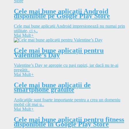
Cele mai bune aplicații Android
disponibile pe Google Play Store
Cele mai bune aplicații Android impresionează nu numai prin
utilitate, ci ș..
Mai Mult
+
Cele mai bune aplicații pentru
Valentine’s Day
Valentine’s Day se apropie cu pași rapizi, iar dacă nu te-ai
pregătit..
Mai Mult
+
Cele mai bune aplicații de
smartphone gratuite
Aplicațiile sunt foarte importante pentru a crea un domeniu
mobil cât mai u..
Mai Mult
+
Cele mai bune aplicații pentru fitness
disponibile în Google Play Store