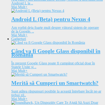
Android L la ..
Mai Mult
+
Android L (Beta) pentru Nexus 4
Am vorbit deja foarte mult despre viitorul sistem de operare
de la Google. ..
Mai Mult
+
Gadgeturi
Când va fi Google Glass disponibil în
România
În prezent Google Glass poate fi cumpărat oficial doar în
Statele Unite și ..
Mai Mult
+
Merită să Cumperi un Smartwatch?
Sunt atâtea răspunsuri posibile la această întrebare încât ne-ar
trebui zil..
Mai Mult
+