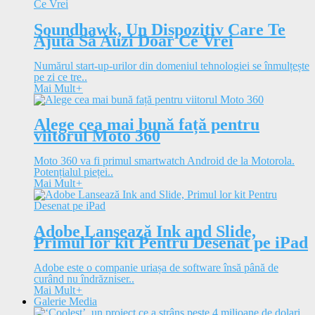
Soundhawk, Un Dispozitiv Care Te
Ajută Să Auzi Doar Ce Vrei
Numărul start-up-urilor din domeniul tehnologiei se înmulțește
pe zi ce tre..
Mai Mult
+
Alege cea mai bună față pentru
viitorul Moto 360
Moto 360 va fi primul smartwatch Android de la Motorola.
Potențialul pieței..
Mai Mult
+
Adobe Lansează Ink and Slide,
Primul lor kit Pentru Desenat pe iPad
Adobe este o companie uriașa de software însă până de
curând nu îndrăzniser..
Mai Mult
+
Galerie Media