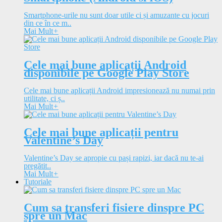
Smartphone-urile nu sunt doar utile ci și amuzante cu jocuri
din ce în ce m..
Mai Mult
+
Cele mai bune aplicații Android
disponibile pe Google Play Store
Cele mai bune aplicații Android impresionează nu numai prin
utilitate, ci ș..
Mai Mult
+
Cele mai bune aplicații pentru
Valentine’s Day
Valentine’s Day se apropie cu pași rapizi, iar dacă nu te-ai
pregătit..
Mai Mult
+
Tutoriale
Cum sa transferi fisiere dinspre PC
spre un Mac