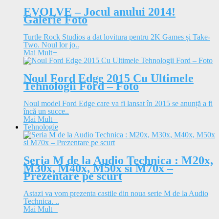
EVOLVE – Jocul anului 2014!
Galerie Foto
Turtle Rock Studios a dat lovitura pentru 2K Games și Take-
Two. Noul lor jo..
Mai Mult
+
Noul Ford Edge 2015 Cu Ultimele
Tehnologii Ford – Foto
Noul model Ford Edge care va fi lansat în 2015 se anunță a fi
încă un succe..
Mai Mult
+
Tehnologie
Seria M de la Audio Technica : M20x,
M30x, M40x, M50x si M70x –
Prezentare pe scurt
Astazi va vom prezenta castile din noua serie M de la Audio
Technica. ..
Mai Mult
+