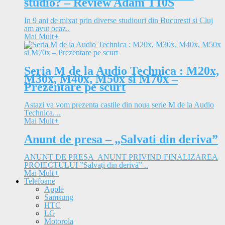
studio? – Review Adam T10S
In 9 ani de mixat prin diverse studiouri din Bucuresti si Cluj
am avut ocaz..
Mai Mult
+
Seria M de la Audio Technica : M20x,
M30x, M40x, M50x si M70x –
Prezentare pe scurt
Astazi va vom prezenta castile din noua serie M de la Audio
Technica. ..
Mai Mult
+
Anunt de presa – „Salvati din deriva”
ANUNT DE PRESA ANUNT PRIVIND FINALIZAREA
PROIECTULUI ”Salvați din derivă” ..
Mai Mult
+
Telefoane
Apple
Samsung
HTC
LG
Motorola