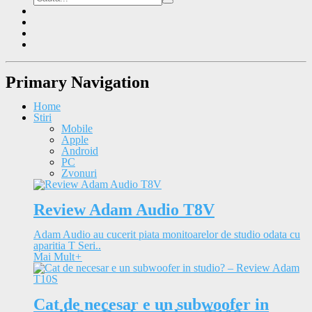
Primary Navigation
Home
Stiri
Mobile
Apple
Android
PC
Zvonuri
Review Adam Audio T8V
Adam Audio au cucerit piata monitoarelor de studio odata cu
aparitia T Seri..
Mai Mult
+
Cat de necesar e un subwoofer in