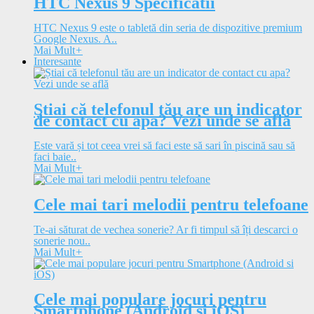
HTC Nexus 9 Specificatii
HTC Nexus 9 este o tabletă din seria de dispozitive premium
Google Nexus. A..
Mai Mult
+
Interesante
Știai că telefonul tău are un indicator
de contact cu apa? Vezi unde se află
Este vară și tot ceea vrei să faci este să sari în piscină sau să
faci baie..
Mai Mult
+
Cele mai tari melodii pentru telefoane
Te-ai săturat de vechea sonerie? Ar fi timpul să îți descarci o
sonerie nou..
Mai Mult
+
Cele mai populare jocuri pentru
Smartphone (Android si iOS)