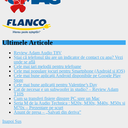
Ultimele Articole
Review Adam Audio T8V
Știai că telefonul tău are un indicator de contact cu apa? Vezi
unde se află
Cele mai tari melodii pentru telefoane
Cele mai populare jocuri pentru Smartphone (Android si iOS)
Cele mai bune aplicații Android disponibile pe Google Play
Store
Cele mai bune aplicații pentru Valentine’s Day
Cat de necesar e un subwoofer in studio? – Review Adam
T10S
Cum sa transferi fisiere dinspre PC spre un Mac
Seria M de la Audio Technica : M20x, M30x, M40x, M50x si
M70x – Prezentare pe scurt
Anunt de presa – „Salvati din deriva”
Inapoi Sus