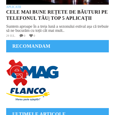
APLICATII
CELE MAI BUNE REȚETE DE BĂUTURI PE
TELEFONUL TĂU| TOP 5 APLICAȚII
Suntem aproape în a treia lună a sezonului estival așa că trebuie
să ne bucurăm cu toții cât mai mult..
29 IUL.
0
0
RECOMANDAM
ULTIMELE ARTICOLE