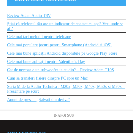
Review Adam Audio T8V
Știai că telefonul tău are un indicator de contact cu apa? Vezi unde se
află
Cele mai tari melodii pentru telefoane
Cele mai populare jocuri pentru Smartphone (Android si iOS)
Cele mai bune aplicații Android disponibile pe Google Play Store
Cele mai bune aplicații pentru Valentine’s Day
Cat de necesar e un subwoofer in studio? – Review Adam T10S
Cum sa transferi fisiere dinspre PC spre un Mac
Seria M de la Audio Technica : M20x, M30x, M40x, M50x si M70x –
Prezentare pe scurt
Anunt de presa – „Salvati din deriva”
INAPOI SUS