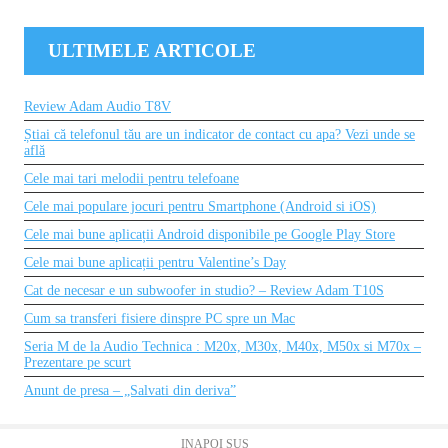
ULTIMELE ARTICOLE
Review Adam Audio T8V
Știai că telefonul tău are un indicator de contact cu apa? Vezi unde se
află
Cele mai tari melodii pentru telefoane
Cele mai populare jocuri pentru Smartphone (Android si iOS)
Cele mai bune aplicații Android disponibile pe Google Play Store
Cele mai bune aplicații pentru Valentine’s Day
Cat de necesar e un subwoofer in studio? – Review Adam T10S
Cum sa transferi fisiere dinspre PC spre un Mac
Seria M de la Audio Technica : M20x, M30x, M40x, M50x si M70x –
Prezentare pe scurt
Anunt de presa – „Salvati din deriva”
INAPOI SUS