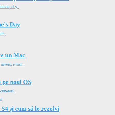
tate, ci ș..
ne’s Day
it..
pre un Mac
nvers, e mai ..
ce pe noul OS
etinatori..
4 și cum să le rezolvi