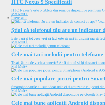
HTC Nexus 9 Specificatii
HTC Nexus 9 este o tabletă din seria de dispozitive premium 
Mai Mult
+
Interesante
Știai că telefonul tău are un indicator 
Este vară și tot ceea vrei să faci este să sari în piscină sau să faci
Mai Mult
+
Cele mai tari melodii pentru telefoane
Te-ai săturat de vechea sonerie? Ar fi timpul să îți descarci o so
Mai Mult
+
Cele mai populare jocuri pentru Smar
Smartphone-urile nu sunt doar utile ci și amuzante cu jocuri din
Mai Mult
+
Cele mai bune aplicații Android dispon