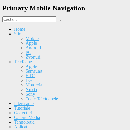
Primary Mobile Navigation
Home
Stiri
Mobile
Apple
Android
PC
Zvonuri
Telefoane
Apple
Samsung
HTC
LG
Motorola
Nokia
Sony
Toate Telefoanele
Interesante
Tutoriale
Gadgeturi
Galerie Media
Tehnologie
Aplicatii