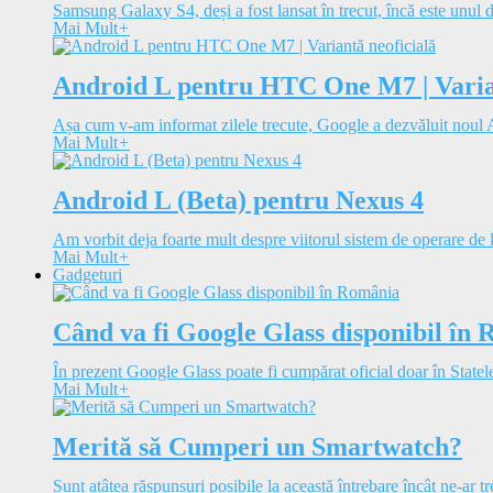
Samsung Galaxy S4, deși a fost lansat în trecut, încă este unul d
Mai Mult
+
Android L pentru HTC One M7 | Varian
Așa cum v-am informat zilele trecute, Google a dezvăluit noul A
Mai Mult
+
Android L (Beta) pentru Nexus 4
Am vorbit deja foarte mult despre viitorul sistem de operare de 
Mai Mult
+
Gadgeturi
Când va fi Google Glass disponibil în
În prezent Google Glass poate fi cumpărat oficial doar în Statele
Mai Mult
+
Merită să Cumperi un Smartwatch?
Sunt atâtea răspunsuri posibile la această întrebare încât ne-ar tre