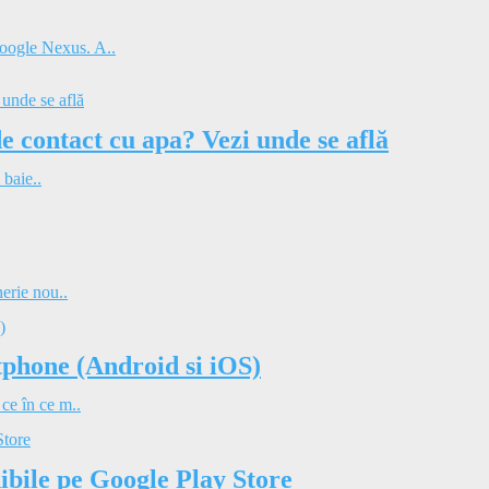
Google Nexus. A..
de contact cu apa? Vezi unde se află
 baie..
nerie nou..
tphone (Android si iOS)
 ce în ce m..
ibile pe Google Play Store