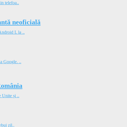
in telefoa..
tă neoficială
ndroid L la ..
la Google. ..
 România
 Unite și ..
bui zil..