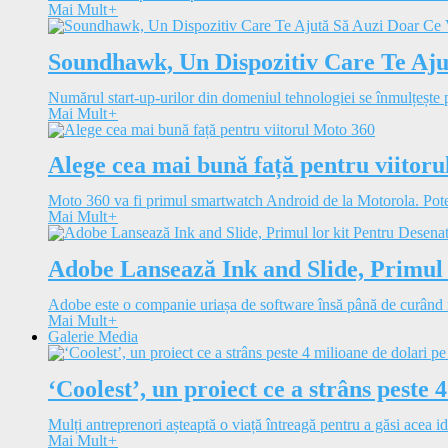
Mai Mult
+
Soundhawk, Un Dispozitiv Care Te Aju
Numărul start-up-urilor din domeniul tehnologiei se înmulțește pe
Mai Mult
+
Alege cea mai bună față pentru viitor
Moto 360 va fi primul smartwatch Android de la Motorola. Potenț
Mai Mult
+
Adobe Lansează Ink and Slide, Primul 
Adobe este o companie uriașa de software însă până de curând n
Mai Mult
+
Galerie Media
‘Coolest’, un proiect ce a strâns peste 
Mulți antreprenori așteaptă o viață întreagă pentru a găsi acea id
Mai Mult
+