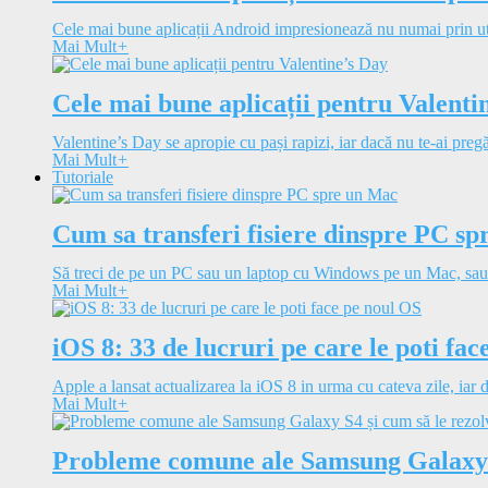
Cele mai bune aplicații Android impresionează nu numai prin utili
Mai Mult
+
Cele mai bune aplicații pentru Valenti
Valentine’s Day se apropie cu pași rapizi, iar dacă nu te-ai pregăt
Mai Mult
+
Tutoriale
Cum sa transferi fisiere dinspre PC s
Să treci de pe un PC sau un laptop cu Windows pe un Mac, sau i
Mai Mult
+
iOS 8: 33 de lucruri pe care le poti fa
Apple a lansat actualizarea la iOS 8 in urma cu cateva zile, iar d
Mai Mult
+
Probleme comune ale Samsung Galaxy S