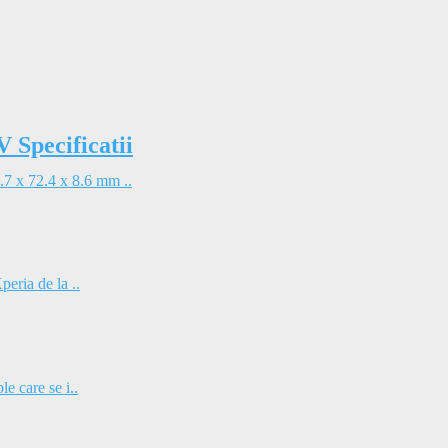
Specificatii
7 x 72.4 x 8.6 mm ..
eria de la ..
e care se i..