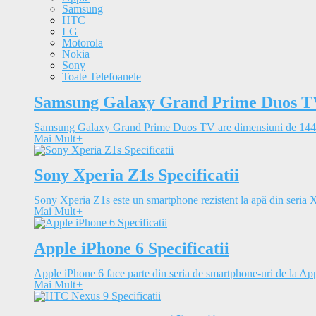
Samsung
HTC
LG
Motorola
Nokia
Sony
Toate Telefoanele
Samsung Galaxy Grand Prime Duos TV 
Samsung Galaxy Grand Prime Duos TV are dimensiuni de 144.
Mai Mult
+
Sony Xperia Z1s Specificatii
Sony Xperia Z1s este un smartphone rezistent la apă din seria Xp
Mai Mult
+
Apple iPhone 6 Specificatii
Apple iPhone 6 face parte din seria de smartphone-uri de la Appl
Mai Mult
+