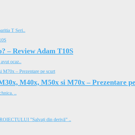
ritia T Seri..
dio? – Review Adam T10S
 avut ocaz..
 M30x, M40x, M50x si M70x – Prezentare pe
hnica. ..
TULUI ”Salvați din derivă” ..