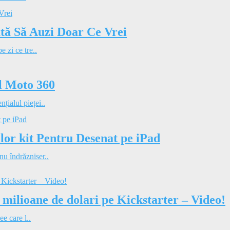
tă Să Auzi Doar Ce Vrei
 zi ce tre..
ul Moto 360
ialul pieței..
lor kit Pentru Desenat pe iPad
u îndrăzniser..
4 milioane de dolari pe Kickstarter – Video!
ee care l..