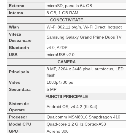
Externa
microSD, pana la 64 GB
Interna
8 GB, 1 GB RAM
CONECTIVITATE
Wlan
Wi-Fi 802.11 b/g/n, Wi-Fi Direct, hotspot
Viteza
Samsung Galaxy Grand Prime Duos TV
Descarcare
Bluetooth
v4.0, A2DP
USB
microUSB v2.0
CAMERA
8 MP, 3264 x 2448 pixeli, autofocus, LED
Principala
flash
Video
1080p@30fps
Secundara
5 MP
FUNCTII PRINCIPALE
Sistem de
Android OS, v4.4.2 (KitKat)
Operare
Procesor
Qualcomm MSM8916 Snapdragon 410
Model CPU
Quad-core 1.2 GHz Cortex-A53
GPU
Adreno 306