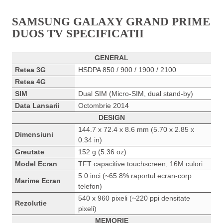
SAMSUNG GALAXY GRAND PRIME
DUOS TV SPECIFICATII
GENERAL
Retea 3G
HSDPA 850 / 900 / 1900 / 2100
Retea 4G
SIM
Dual SIM (Micro-SIM, dual stand-by)
Data Lansarii
Octombrie 2014
DESIGN
144.7 x 72.4 x 8.6 mm (5.70 x 2.85 x
Dimensiuni
0.34 in)
Greutate
152 g (5.36 oz)
Model Ecran
TFT capacitive touchscreen, 16M culori
5.0 inci (~65.8% raportul ecran-corp
Marime Ecran
telefon)
540 x 960 pixeli (~220 ppi densitate
Rezolutie
pixeli)
MEMORIE