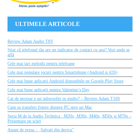
ULTIMELE ARTICOLE
Review Adam Audio T8V
Știai că telefonul tău are un indicator de contact cu apa? Vezi unde se
află
Cele mai tari melodii pentru telefoane
Cele mai populare jocuri pentru Smartphone (Android si iOS)
Cele mai bune aplicații Android disponibile pe Google Play Store
Cele mai bune aplicații pentru Valentine’s Day
Cat de necesar e un subwoofer in studio? – Review Adam T10S
Cum sa transferi fisiere dinspre PC spre un Mac
Seria M de la Audio Technica : M20x, M30x, M40x, M50x si M70x –
Prezentare pe scurt
Anunt de presa – „Salvati din deriva”