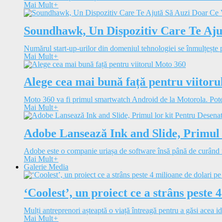
Mai Mult
+
Soundhawk, Un Dispozitiv Care Te Aju
Numărul start-up-urilor din domeniul tehnologiei se înmulțește pe
Mai Mult
+
Alege cea mai bună față pentru viitor
Moto 360 va fi primul smartwatch Android de la Motorola. Potenț
Mai Mult
+
Adobe Lansează Ink and Slide, Primul 
Adobe este o companie uriașa de software însă până de curând n
Mai Mult
+
Galerie Media
‘Coolest’, un proiect ce a strâns peste 
Mulți antreprenori așteaptă o viață întreagă pentru a găsi acea id
Mai Mult
+