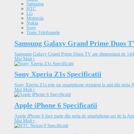
Samsung
HTC
LG
Motorola
Nokia
Sony
Toate Telefoanele
Samsung Galaxy Grand Prime Duos TV 
Samsung Galaxy Grand Prime Duos TV are dimensiuni de 144.
Mai Mult
+
Sony Xperia Z1s Specificatii
Sony Xperia Z1s este un smartphone rezistent la apă din seria Xp
Mai Mult
+
Apple iPhone 6 Specificatii
Apple iPhone 6 face parte din seria de smartphone-uri de la Appl
Mai Mult
+