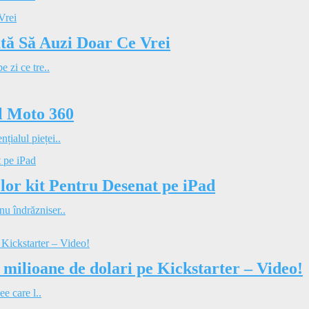
tă Să Auzi Doar Ce Vrei
 zi ce tre..
ul Moto 360
ialul pieței..
lor kit Pentru Desenat pe iPad
u îndrăzniser..
4 milioane de dolari pe Kickstarter – Video!
ee care l..