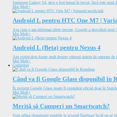
Samsung Galaxy S4, deși a fost lansat în trecut, încă este unul d
Mai Mult
+
Android L pentru HTC One M7 | Varian
Așa cum v-am informat zilele trecute, Google a dezvăluit noul A
Mai Mult
+
Android L (Beta) pentru Nexus 4
Am vorbit deja foarte mult despre viitorul sistem de operare de 
Mai Mult
+
Gadgeturi
Când va fi Google Glass disponibil în
În prezent Google Glass poate fi cumpărat oficial doar în Statele
Mai Mult
+
Merită să Cumperi un Smartwatch?
Sunt atâtea răspunsuri posibile la această întrebare încât ne-ar tre