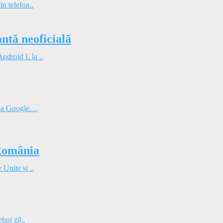
in telefoa..
tă neoficială
ndroid L la ..
la Google. ..
 România
 Unite și ..
bui zil..