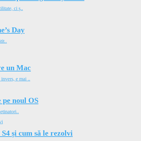
tate, ci ș..
ne’s Day
it..
pre un Mac
nvers, e mai ..
ce pe noul OS
etinatori..
4 și cum să le rezolvi