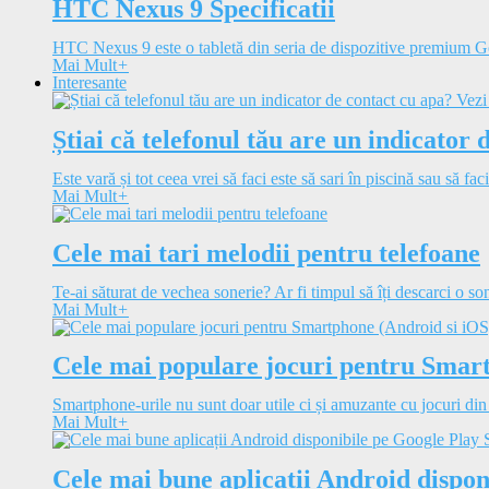
HTC Nexus 9 Specificatii
HTC Nexus 9 este o tabletă din seria de dispozitive premium 
Mai Mult
+
Interesante
Știai că telefonul tău are un indicator 
Este vară și tot ceea vrei să faci este să sari în piscină sau să faci
Mai Mult
+
Cele mai tari melodii pentru telefoane
Te-ai săturat de vechea sonerie? Ar fi timpul să îți descarci o so
Mai Mult
+
Cele mai populare jocuri pentru Smar
Smartphone-urile nu sunt doar utile ci și amuzante cu jocuri din
Mai Mult
+
Cele mai bune aplicații Android dispon