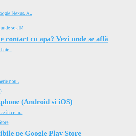
Google Nexus. A..
de contact cu apa? Vezi unde se află
 baie..
nerie nou..
tphone (Android si iOS)
 ce în ce m..
ibile pe Google Play Store