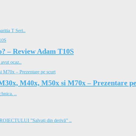
ritia T Seri..
dio? – Review Adam T10S
 avut ocaz..
 M30x, M40x, M50x si M70x – Prezentare pe
hnica. ..
TULUI ”Salvați din derivă” ..