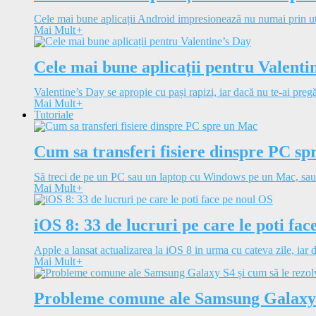
Cele mai bune aplicații Android impresionează nu numai prin utili
Mai Mult
+
Cele mai bune aplicații pentru Valenti
Valentine’s Day se apropie cu pași rapizi, iar dacă nu te-ai pregăt
Mai Mult
+
Tutoriale
Cum sa transferi fisiere dinspre PC s
Să treci de pe un PC sau un laptop cu Windows pe un Mac, sau i
Mai Mult
+
iOS 8: 33 de lucruri pe care le poti fa
Apple a lansat actualizarea la iOS 8 in urma cu cateva zile, iar d
Mai Mult
+
Probleme comune ale Samsung Galaxy S