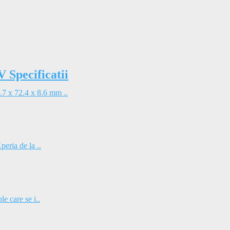
Specificatii
7 x 72.4 x 8.6 mm ..
eria de la ..
e care se i..