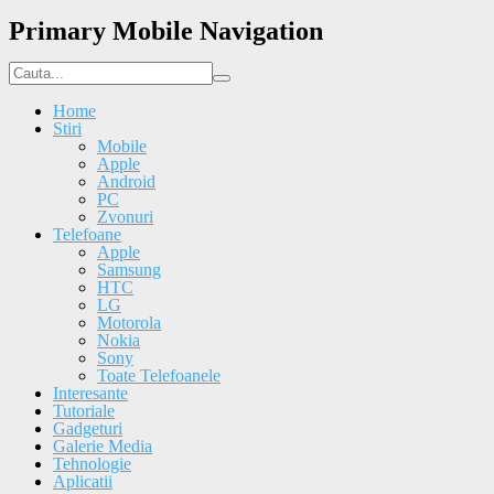
Primary Mobile Navigation
Home
Stiri
Mobile
Apple
Android
PC
Zvonuri
Telefoane
Apple
Samsung
HTC
LG
Motorola
Nokia
Sony
Toate Telefoanele
Interesante
Tutoriale
Gadgeturi
Galerie Media
Tehnologie
Aplicatii