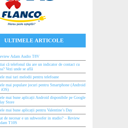
ULTIMELE ARTICOLE
eview Adam Audio T8V
tiai că telefonul tău are un indicator de contact cu
pa? Vezi unde se află
ele mai tari melodii pentru telefoane
ele mai populare jocuri pentru Smartphone (Android
i iOS)
ele mai bune aplicații Android disponibile pe Google
lay Store
ele mai bune aplicații pentru Valentine’s Day
at de necesar e un subwoofer in studio? – Review
dam T10S