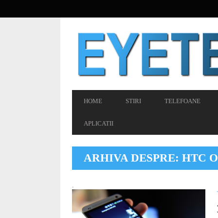
SECONDARY
NAVIGATION
PRIMARY
HOME
STIRI
TELEFOANE
NAVIGATION
APLICATII
ARHIVA DESPRE: HTC 
.