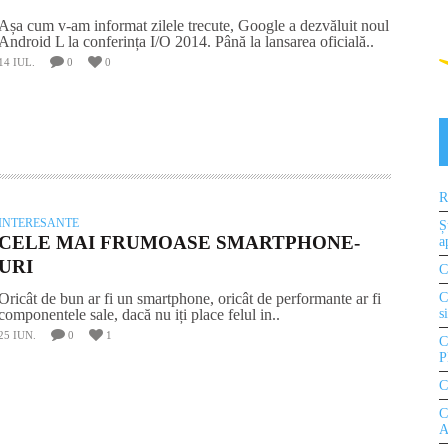
Așa cum v-am informat zilele trecute, Google a dezvăluit noul
Android L la conferința I/O 2014. Până la lansarea oficială..
14 IUL.
0
0
R
INTERESANTE
Ș
CELE MAI FRUMOASE SMARTPHONE-
a
URI
C
C
Oricât de bun ar fi un smartphone, oricât de performante ar fi
s
componentele sale, dacă nu iți place felul in..
25 IUN.
0
1
C
P
C
C
A