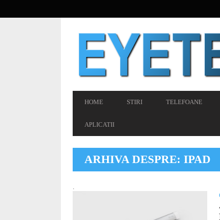
SECONDARY
NAVIGATION
PRIMARY
HOME
STIRI
TELEFOANE
NAVIGATION
APLICATII
ARHIVA DESPRE: IPAD
.