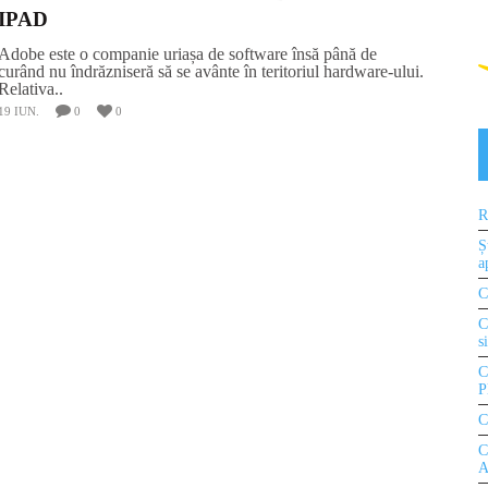
IPAD
Adobe este o companie uriașa de software însă până de
curând nu îndrăzniseră să se avânte în teritoriul hardware-ului.
Relativa..
19 IUN.
0
0
R
Ș
a
C
C
s
C
P
C
C
A