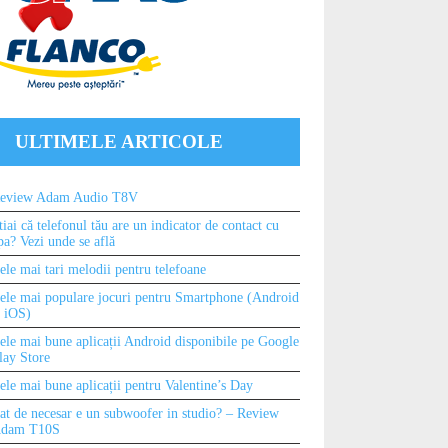
ULTIMELE ARTICOLE
eview Adam Audio T8V
tiai că telefonul tău are un indicator de contact cu
pa? Vezi unde se află
ele mai tari melodii pentru telefoane
ele mai populare jocuri pentru Smartphone (Android
i iOS)
ele mai bune aplicații Android disponibile pe Google
lay Store
ele mai bune aplicații pentru Valentine’s Day
at de necesar e un subwoofer in studio? – Review
dam T10S