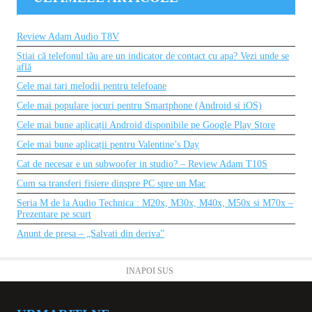
Review Adam Audio T8V
Știai că telefonul tău are un indicator de contact cu apa? Vezi unde se
află
Cele mai tari melodii pentru telefoane
Cele mai populare jocuri pentru Smartphone (Android si iOS)
Cele mai bune aplicații Android disponibile pe Google Play Store
Cele mai bune aplicații pentru Valentine’s Day
Cat de necesar e un subwoofer in studio? – Review Adam T10S
Cum sa transferi fisiere dinspre PC spre un Mac
Seria M de la Audio Technica : M20x, M30x, M40x, M50x si M70x –
Prezentare pe scurt
Anunt de presa – „Salvati din deriva”
INAPOI SUS