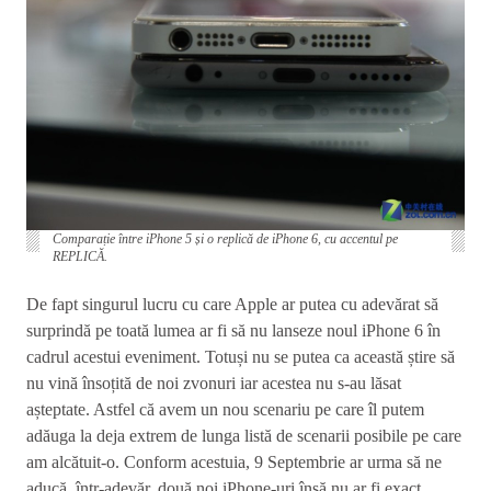
Comparație între iPhone 5 și o replică de iPhone 6, cu accentul pe
REPLICĂ.
De fapt singurul lucru cu care Apple ar putea cu adevărat să
surprindă pe toată lumea ar fi să nu lanseze noul iPhone 6 în
cadrul acestui eveniment. Totuși nu se putea ca această știre să
nu vină însoțită de noi zvonuri iar acestea nu s-au lăsat
așteptate. Astfel că avem un nou scenariu pe care îl putem
adăuga la deja extrem de lunga listă de scenarii posibile pe care
am alcătuit-o. Conform acestuia, 9 Septembrie ar urma să ne
aducă, într-adevăr, două noi iPhone-uri însă nu ar fi exact