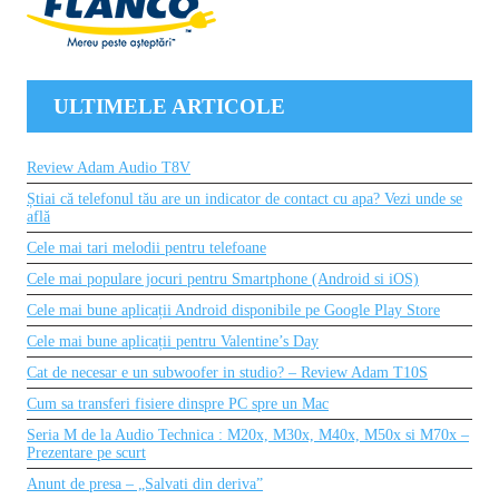
ULTIMELE ARTICOLE
Review Adam Audio T8V
Știai că telefonul tău are un indicator de contact cu apa? Vezi unde se
află
Cele mai tari melodii pentru telefoane
Cele mai populare jocuri pentru Smartphone (Android si iOS)
Cele mai bune aplicații Android disponibile pe Google Play Store
Cele mai bune aplicații pentru Valentine’s Day
Cat de necesar e un subwoofer in studio? – Review Adam T10S
Cum sa transferi fisiere dinspre PC spre un Mac
Seria M de la Audio Technica : M20x, M30x, M40x, M50x si M70x –
Prezentare pe scurt
Anunt de presa – „Salvati din deriva”