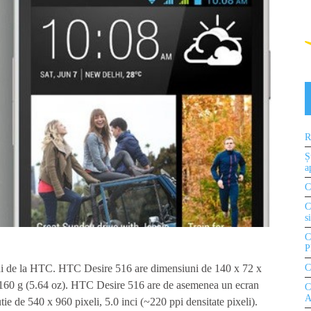
R
Ș
a
C
C
s
C
P
C
i de la HTC. HTC Desire 516 are dimensiuni de 140 x 72 x
e 160 g (5.64 oz). HTC Desire 516 are de asemenea un ecran
C
A
ie de 540 x 960 pixeli, 5.0 inci (~220 ppi densitate pixeli).