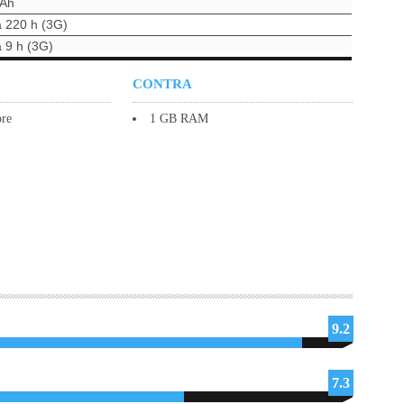
mAh
a 220 h (3G)
a 9 h (3G)
CONTRA
re
1 GB RAM
9.2
7.3