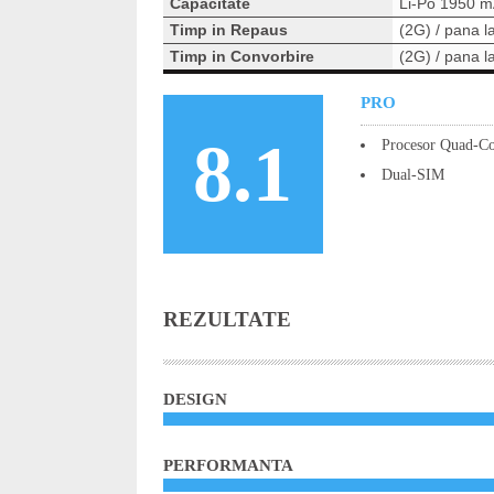
Capacitate
Li-Po 1950 
Timp in Repaus
(2G) / pana l
Timp in Convorbire
(2G) / pana l
PRO
8.1
Procesor Quad-Co
Dual-SIM
REZULTATE
DESIGN
PERFORMANTA