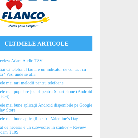
ULTIMELE ARTICOLE
eview Adam Audio T8V
tiai că telefonul tău are un indicator de contact cu
pa? Vezi unde se află
ele mai tari melodii pentru telefoane
ele mai populare jocuri pentru Smartphone (Android
i iOS)
ele mai bune aplicații Android disponibile pe Google
lay Store
ele mai bune aplicații pentru Valentine’s Day
at de necesar e un subwoofer in studio? – Review
dam T10S