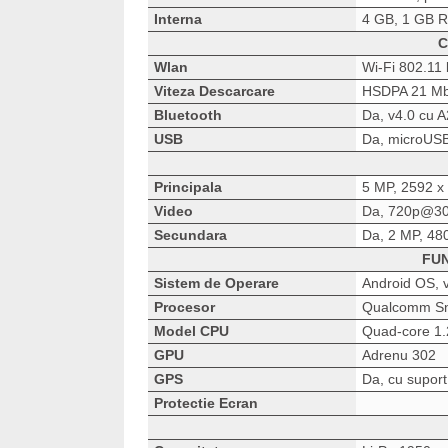
Interna
4 GB, 1 GB 
C
Wlan
Wi-Fi 802.11 
Viteza Descarcare
HSDPA 21 Mb
Bluetooth
Da, v4.0 cu 
USB
Da, microUSB
Principala
5 MP, 2592 х 
Video
Da, 720p@30
Secundara
Da, 2 MP, 48
FUN
Sistem de Operare
Android OS, v
Procesor
Qualcomm Sn
Model CPU
Quad-core 1.
GPU
Adrenu 302
GPS
Da, cu supor
Protectie Ecran