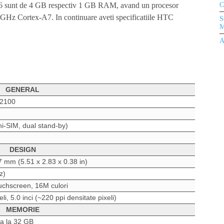
C
6 sunt de 4 GB respectiv 1 GB RAM, avand un procesor
z Cortex-A7. In continuare aveti specificatiile HTC
S
M
A
GENERAL
 2100
i-SIM, dual stand-by)
DESIGN
7 mm (5.51 x 2.83 x 0.38 in)
z)
uchscreen, 16M culori
li, 5.0 inci (~220 ppi densitate pixeli)
MEMORIE
a la 32 GB