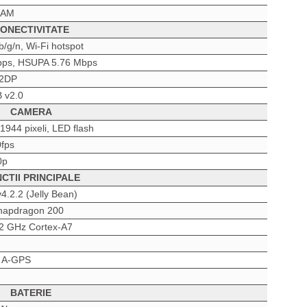
RAM
ONECTIVITATE
b/g/n, Wi-Fi hotspot
ps, HSUPA 5.76 Mbps
A2DP
 v2.0
CAMERA
1944 pixeli, LED flash
fps
0p
CTII PRINCIPALE
4.2.2 (Jelly Bean)
apdragon 200
2 GHz Cortex-A7
t A-GPS
BATERIE