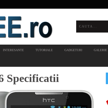
INTERESANTE
TUTORIALE
GADGETURI
GALERIE
 Specificatii