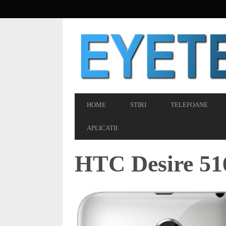
SECONDARY
NAVIGATION
PRIMARY
HOME
STIRI
TELEFOANE
NAVIGATION
APLICATII
HTC Desire 516