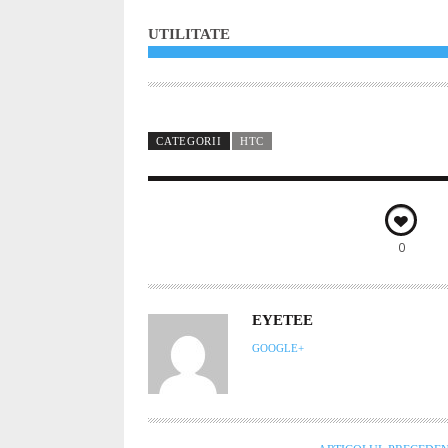
UTILITATE
CATEGORII
HTC
0
AUTOR
EYETEE
GOOGLE+