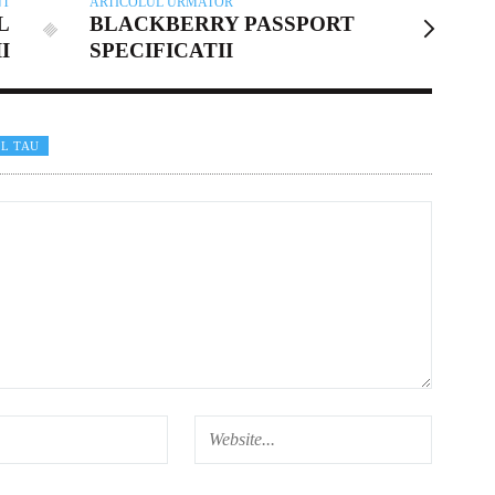
NT
ARTICOLUL URMATOR
L
BLACKBERRY PASSPORT
I
SPECIFICATII
L TAU