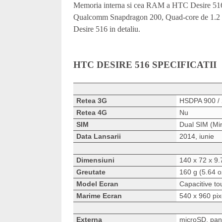
Memoria interna si cea RAM a HTC Desire 51
Qualcomm Snapdragon 200, Quad-core de 1.2 GH
Desire 516 in detaliu.
HTC DESIRE 516 SPECIFICATII
Retea 3G
HSDPA 900 /
Retea 4G
Nu
SIM
Dual SIM (Min
Data Lansarii
2014, iunie
Dimensiuni
140 x 72 x 9.
Greutate
160 g (5.64 o
Model Ecran
Capacitive to
Marime Ecran
540 x 960 pixe
Externa
microSD, pan