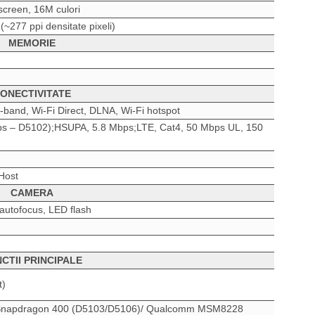
screen, 16M culori
 (~277 ppi densitate pixeli)
MEMORIE
ONECTIVITATE
l-band, Wi-Fi Direct, DLNA, Wi-Fi hotspot
s – D5102);HSUPA, 5.8 Mbps;LTE, Cat4, 50 Mbps UL, 150
Host
CAMERA
 autofocus, LED flash
CTII PRINCIPALE
t)
napdragon 400 (D5103/D5106)/ Qualcomm MSM8228