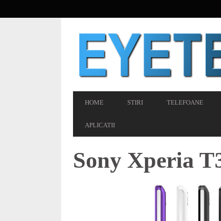
SECONDARY
NAVIGATION
PRIMARY
HOME
STIRI
TELEFOANE
NAVIGATION
APLICATII
Sony Xperia T3 