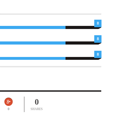
8
8
8
0
0
SHARES