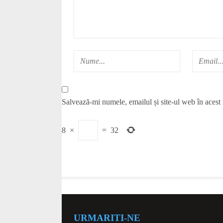
Salvează-mi numele, emailul și site-ul web în acest
8
×
=
32
URMARITI-NE