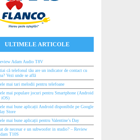
ULTIMELE ARTICOLE
eview Adam Audio T8V
tiai că telefonul tău are un indicator de contact cu
pa? Vezi unde se află
ele mai tari melodii pentru telefoane
ele mai populare jocuri pentru Smartphone (Android
i iOS)
ele mai bune aplicații Android disponibile pe Google
lay Store
ele mai bune aplicații pentru Valentine’s Day
at de necesar e un subwoofer in studio? – Review
dam T10S