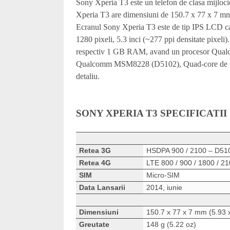
Sony Xperia T3 este un telefon de clasa mijloci
Xperia T3 are dimensiuni de 150.7 x 77 x 7 mm (
Ecranul Sony Xperia T3 este de tip IPS LCD cap
1280 pixeli, 5.3 inci (~277 ppi densitate pixe
respectiv 1 GB RAM, avand un procesor Qu
Qualcomm MSM8228 (D5102), Quad-core de 1.4 
detaliu.
SONY XPERIA T3 SPECIFICATII
Retea 3G
HSDPA 900 / 2100 – D51
Retea 4G
LTE 800 / 900 / 1800 / 2
SIM
Micro-SIM
Data Lansarii
2014, iunie
Dimensiuni
150.7 x 77 x 7 mm (5.93 x
Greutate
148 g (5.22 oz)