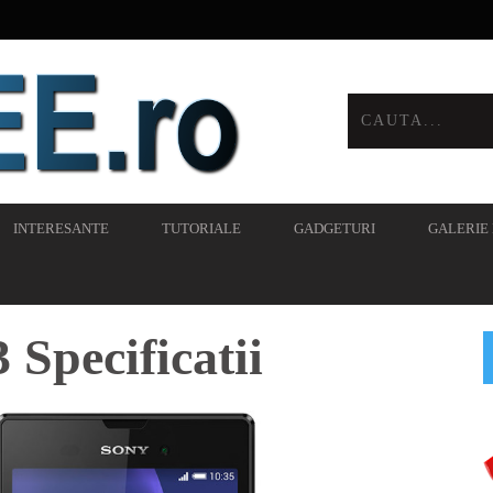
INTERESANTE
TUTORIALE
GADGETURI
GALERIE
Specificatii