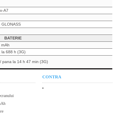
ex-A7
 si GLONASS
BATERIE
0 mAh
 la 688 h (3G)
/ pana la 14 h 47 min (3G)
CONTRA
ecranului
mAh
re