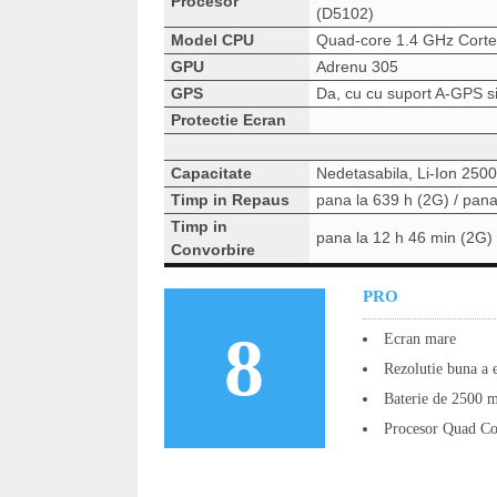
Procesor
(D5102)
Model CPU
Quad-core 1.4 GHz Cort
GPU
Adrenu 305
GPS
Da, cu cu suport A-GPS
Protectie Ecran
Capacitate
Nedetasabila, Li-Ion 250
Timp in Repaus
pana la 639 h (2G) / pana
Timp in
pana la 12 h 46 min (2G) 
Convorbire
PRO
8
Ecran mare
Rezolutie buna a 
Baterie de 2500 
Procesor Quad Co