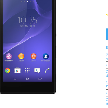
R
Ș
a
C
C
s
C
P
C
C
A