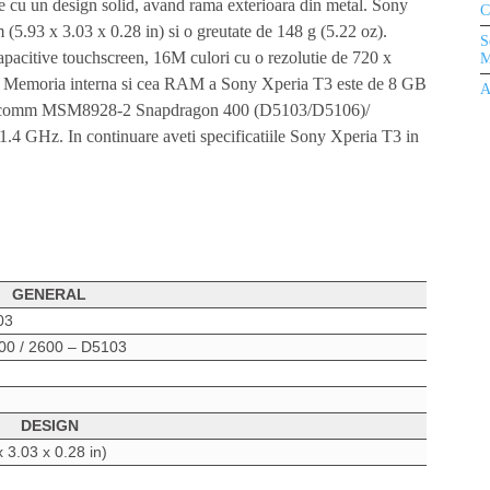
e cu un design solid, avand rama exterioara din metal. Sony
C
5.93 x 3.03 x 0.28 in) si o greutate de 148 g (5.22 oz).
S
acitive touchscreen, 16M culori cu o rezolutie de 720 x
M
li). Memoria interna si cea RAM a Sony Xperia T3 este de 8 GB
A
alcomm MSM8928-2 Snapdragon 400 (D5103/D5106)/
GHz. In continuare aveti specificatiile Sony Xperia T3 in
GENERAL
03
100 / 2600 – D5103
DESIGN
 3.03 x 0.28 in)