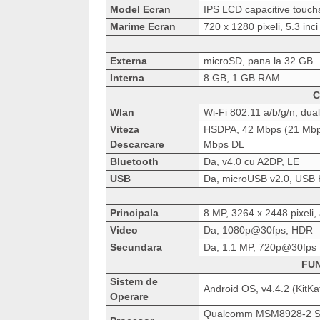
Model Ecran
IPS LCD capacitive touch
Marime Ecran
720 x 1280 pixeli, 5.3 inci
Externa
microSD, pana la 32 GB
Interna
8 GB, 1 GB RAM
C
Wlan
Wi-Fi 802.11 a/b/g/n, dua
Viteza
HSDPA, 42 Mbps (21 Mbp
Descarcare
Mbps DL
Bluetooth
Da, v4.0 cu A2DP, LE
USB
Da, microUSB v2.0, USB 
Principala
8 MP, 3264 x 2448 pixeli,
Video
Da, 1080p@30fps, HDR
Secundara
Da, 1.1 MP, 720p@30fps
FUN
Sistem de
Android OS, v4.4.2 (KitKa
Operare
Qualcomm MSM8928-2 S