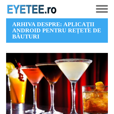
ARHIVA DESPRE: APLICAȚII
ANDROID PENTRU REȚETE DE
BĂUTURI
.