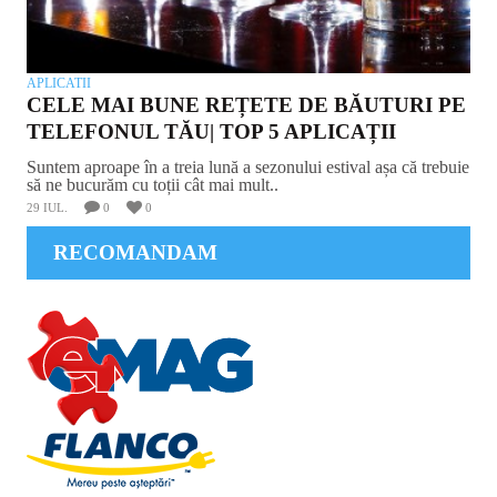
APLICATII
CELE MAI BUNE REȚETE DE BĂUTURI PE
TELEFONUL TĂU| TOP 5 APLICAȚII
Suntem aproape în a treia lună a sezonului estival așa că trebuie
să ne bucurăm cu toții cât mai mult..
29 IUL.
0
0
RECOMANDAM