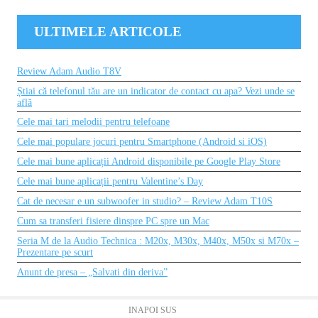
ULTIMELE ARTICOLE
Review Adam Audio T8V
Știai că telefonul tău are un indicator de contact cu apa? Vezi unde se
află
Cele mai tari melodii pentru telefoane
Cele mai populare jocuri pentru Smartphone (Android si iOS)
Cele mai bune aplicații Android disponibile pe Google Play Store
Cele mai bune aplicații pentru Valentine’s Day
Cat de necesar e un subwoofer in studio? – Review Adam T10S
Cum sa transferi fisiere dinspre PC spre un Mac
Seria M de la Audio Technica : M20x, M30x, M40x, M50x si M70x –
Prezentare pe scurt
Anunt de presa – „Salvati din deriva”
INAPOI SUS