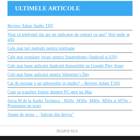
ULTIMELE ARTICOLE
Review Adam Audio T8V
Știai că telefonul tău are un indicator de contact cu apa? Vezi unde se
află
Cele mai tari melodii pentru telefoane
Cele mai populare jocuri pentru Smartphone (Android si iOS)
Cele mai bune aplicații Android disponibile pe Google Play Store
Cele mai bune aplicații pentru Valentine’s Day
Cat de necesar e un subwoofer in studio? – Review Adam T10S
Cum sa transferi fisiere dinspre PC spre un Mac
Seria M de la Audio Technica : M20x, M30x, M40x, M50x si M70x –
Prezentare pe scurt
Anunt de presa – „Salvati din deriva”
INAPOI SUS