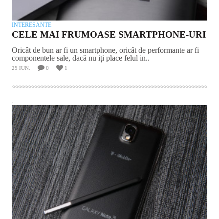
INTERESANTE
CELE MAI FRUMOASE SMARTPHONE-URI
Oricât de bun ar fi un smartphone, oricât de performante ar fi
componentele sale, dacă nu iți place felul in..
25 IUN.
0
1
.