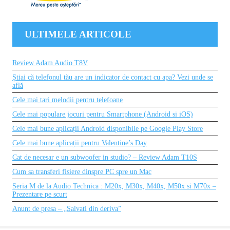
ULTIMELE ARTICOLE
Review Adam Audio T8V
Știai că telefonul tău are un indicator de contact cu apa? Vezi unde se
află
Cele mai tari melodii pentru telefoane
Cele mai populare jocuri pentru Smartphone (Android si iOS)
Cele mai bune aplicații Android disponibile pe Google Play Store
Cele mai bune aplicații pentru Valentine’s Day
Cat de necesar e un subwoofer in studio? – Review Adam T10S
Cum sa transferi fisiere dinspre PC spre un Mac
Seria M de la Audio Technica : M20x, M30x, M40x, M50x si M70x –
Prezentare pe scurt
Anunt de presa – „Salvati din deriva”