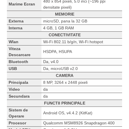
480 x 854 pixeli, 5.0 inci (~196 ppi
Marime Ecran
densitate pixeli)
MEMORIE
Externa
microSD, pana la 32 GB
Interna
4 GB, 1 GB RAM
CONECTIVITATE
Wlan
Wi-Fi 802.11 b/g/n, Wi-Fi hotspot
Viteza
HSDPA, HSUPA
Descarcare
Bluetooth
Da, v4.0
USB
Da, microUSB v2.0
CAMERA
Principala
8 MP, 3264 x 2448 pixeli
Video
da
Secundara
da
FUNCTII PRINCIPALE
Sistem de
Android OS, v4.4.2 (KitKat)
Operare
Procesor
Qualcomm MSM8926 Snapdragon 400