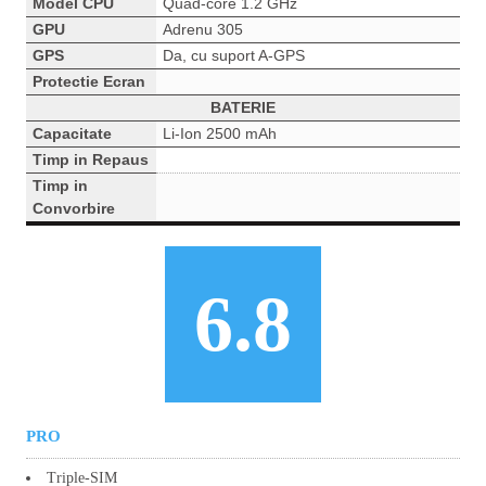
Model CPU
Quad-core 1.2 GHz
GPU
Adrenu 305
GPS
Da, cu suport A-GPS
Protectie Ecran
BATERIE
Capacitate
Li-Ion 2500 mAh
Timp in Repaus
Timp in
Convorbire
6.8
PRO
Triple-SIM