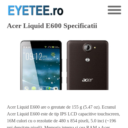
Acer Liquid E600 Specificatii
Acer Liquid E600 are o greutate de 155 g (5.47 oz). Ecranul
Acer Liquid E600 este de tip IPS LCD capacitive touchscreen,
16M culori cu o rezolutie de 480 x 854 pixeli, 5.0 inci (~196
ppi densitate pixeli). Memoria interna si cea RAM a Acer