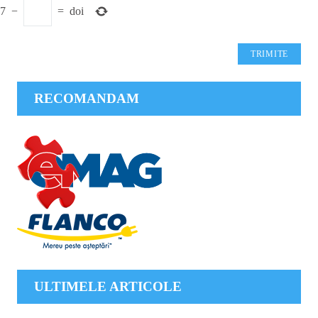
7
−
=
doi
RECOMANDAM
ULTIMELE ARTICOLE