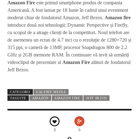
Amazon Fire
este primul smartphone produs de compania
Americană. A fost lansat pe 18 Iunie în cadrul unui eveniment
moderat chiar de fondatorul Amazon, Jeff Bezos.
Amazon fire
introduce două noi tehnologii: Dynamic Perspective și Firefly,
cu scopul de a atrage clienți de la competitori. Noul telefon are
de asemenea un ecran de 4.7 inci cu o rezoluție de 1280×720 și
315 ppi, o cameră de 13MP, procesor Snapdragon 800 de 2.2
GHz și 2GB memorie RAM. În continuare vă invit să urmăriți
videoclipul de prezentare al
Amazon Fire
alături de fondatorul
Jeff Bezos.
CATEGORII
GALERIE MEDIA
TAGUITE
AMAZON
AMAZON FIRE
JEFF BEZOS
0
0