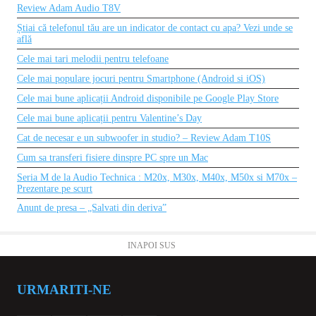
Review Adam Audio T8V
Știai că telefonul tău are un indicator de contact cu apa? Vezi unde se
află
Cele mai tari melodii pentru telefoane
Cele mai populare jocuri pentru Smartphone (Android si iOS)
Cele mai bune aplicații Android disponibile pe Google Play Store
Cele mai bune aplicații pentru Valentine’s Day
Cat de necesar e un subwoofer in studio? – Review Adam T10S
Cum sa transferi fisiere dinspre PC spre un Mac
Seria M de la Audio Technica : M20x, M30x, M40x, M50x si M70x –
Prezentare pe scurt
Anunt de presa – „Salvati din deriva”
INAPOI SUS
URMARITI-NE