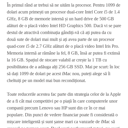
În primul rând ar trebui să ne uităm la procesor. Pentru 1099 de
dolari acum primești un procesor dual-core Intel Core i5 de 1.4
GHz, 8 GB de memorie internă și un hard drive de 500 GB
alături de o placă video Intel HD Graphics 500. Dacă vi se pare
destul de atractivă combinația gândiți-vă că ați putea da cu
două sute de dolari mai mult și ați avea parte de un procesor
quad-core i5 de 2.7 GHz alături de o placă video Intel Iris Pro.
Memoria internă ar rămâne la fel, 8 GB, însă ar putea fi extinsă
la 16 GB. Spațiul de stocare valabil ar crește la 1 TB cu
posibilitatea de a adăuga alți 256 GB SSD. Mai pe scurt: în loc
să dați 1099 de dolari pe acest iMac nou, puteți alege să îi
cheltuiți pe un model mai bun recondiționat.
Toate reducerile acestea fac parte din strategia celor de la Apple
de a fi cât mai competitivi pe o piață în care computerele unor
companii precum Lenovo sau HP sunt din ce în ce mai
populare. Din punct de vedere financiar poate fi considerată o
mișcare inteligentă și sunt șanse mari ca vanzarle de iMac să