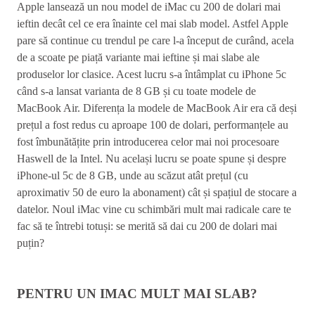
Apple lansează un nou model de iMac cu 200 de dolari mai
ieftin decât cel ce era înainte cel mai slab model. Astfel Apple
pare să continue cu trendul pe care l-a început de curând, acela
de a scoate pe piață variante mai ieftine și mai slabe ale
produselor lor clasice. Acest lucru s-a întâmplat cu iPhone 5c
când s-a lansat varianta de 8 GB și cu toate modele de
MacBook Air. Diferența la modele de MacBook Air era că deși
prețul a fost redus cu aproape 100 de dolari, performanțele au
fost îmbunătățite prin introducerea celor mai noi procesoare
Haswell de la Intel. Nu același lucru se poate spune și despre
iPhone-ul 5c de 8 GB, unde au scăzut atât prețul (cu
aproximativ 50 de euro la abonament) cât și spațiul de stocare a
datelor. Noul iMac vine cu schimbări mult mai radicale care te
fac să te întrebi totuși: se merită să dai cu 200 de dolari mai
puțin?
PENTRU UN IMAC MULT MAI SLAB?