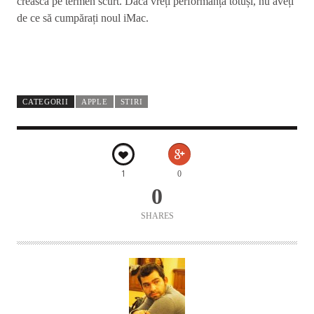
crească pe termen scurt. Dacă vreți performanță totuși, nu aveți
de ce să cumpărați noul iMac.
CATEGORII
APPLE
STIRI
1
0
0
SHARES