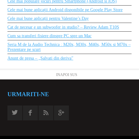
Cele mai populare jocuri pentru Smartphone (Android si iOS)
Cele mai bune aplicații Android disponibile pe Google Play Store
Cele mai bune aplicații pentru Valentine’s Day
Cat de necesar e un subwoofer in studio? – Review Adam T10S
Cum sa transferi fisiere dinspre PC spre un Mac
Seria M de la Audio Technica : M20x, M30x, M40x, M50x si M70x –
Prezentare pe scurt
Anunt de presa – „Salvati din deriva”
INAPOI SUS
URMARITI-NE