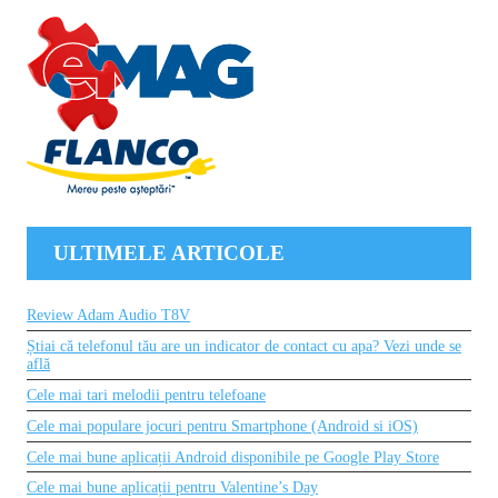
ULTIMELE ARTICOLE
Review Adam Audio T8V
Știai că telefonul tău are un indicator de contact cu apa? Vezi unde se
află
Cele mai tari melodii pentru telefoane
Cele mai populare jocuri pentru Smartphone (Android si iOS)
Cele mai bune aplicații Android disponibile pe Google Play Store
Cele mai bune aplicații pentru Valentine’s Day