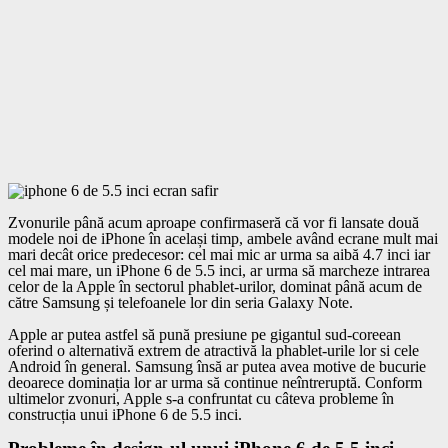
Zvonurile până acum aproape confirmaseră că vor fi lansate două
modele noi de iPhone în același timp, ambele având ecrane mult mai
mari decât orice predecesor: cel mai mic ar urma sa aibă 4.7 inci iar
cel mai mare, un iPhone 6 de 5.5 inci, ar urma să marcheze intrarea
celor de la Apple în sectorul phablet-urilor, dominat până acum de
către Samsung și telefoanele lor din seria Galaxy Note.
Apple ar putea astfel să pună presiune pe gigantul sud-coreean
oferind o alternativă extrem de atractivă la phablet-urile lor si cele
Android în general. Samsung însă ar putea avea motive de bucurie
deoarece dominația lor ar urma să continue neîntreruptă. Conform
ultimelor zvonuri, Apple s-a confruntat cu câteva probleme în
construcția unui iPhone 6 de 5.5 inci.