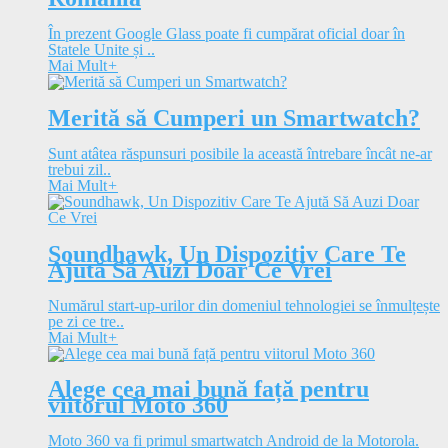
În prezent Google Glass poate fi cumpărat oficial doar în
Statele Unite și ..
Mai Mult
+
Merită să Cumperi un Smartwatch?
Sunt atâtea răspunsuri posibile la această întrebare încât ne-ar
trebui zil..
Mai Mult
+
Soundhawk, Un Dispozitiv Care Te
Ajută Să Auzi Doar Ce Vrei
Numărul start-up-urilor din domeniul tehnologiei se înmulțește
pe zi ce tre..
Mai Mult
+
Alege cea mai bună față pentru
viitorul Moto 360
Moto 360 va fi primul smartwatch Android de la Motorola.