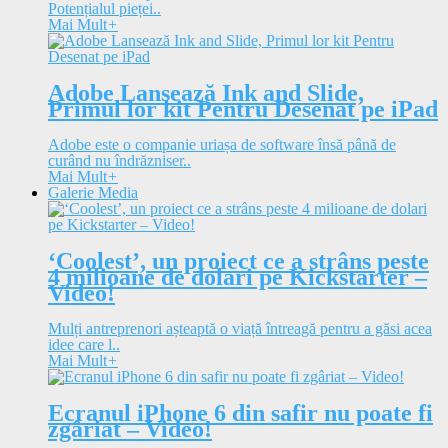
Potențialul pieței..
Mai Mult
+
Adobe Lansează Ink and Slide,
Primul lor kit Pentru Desenat pe iPad
Adobe este o companie uriașa de software însă până de
curând nu îndrăzniser..
Mai Mult
+
Galerie Media
‘Coolest’, un proiect ce a strâns peste
4 milioane de dolari pe Kickstarter –
Video!
Mulți antreprenori așteaptă o viață întreagă pentru a găsi acea
idee care l..
Mai Mult
+
Ecranul iPhone 6 din safir nu poate fi
zgâriat – Video!