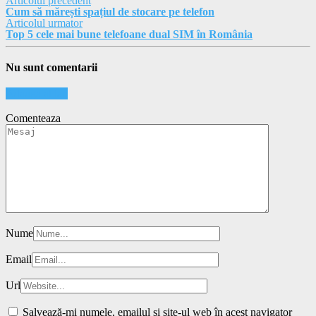
Articolul precedent
Cum să mărești spațiul de stocare pe telefon
Articolul urmator
Top 5 cele mai bune telefoane dual SIM în România
Nu sunt comentarii
Adauga al tau
Comenteaza
Nume
Email
Url
Salvează-mi numele, emailul și site-ul web în acest navigator