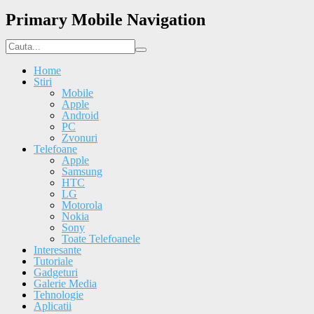
Primary Mobile Navigation
Home
Stiri
Mobile
Apple
Android
PC
Zvonuri
Telefoane
Apple
Samsung
HTC
LG
Motorola
Nokia
Sony
Toate Telefoanele
Interesante
Tutoriale
Gadgeturi
Galerie Media
Tehnologie
Aplicatii