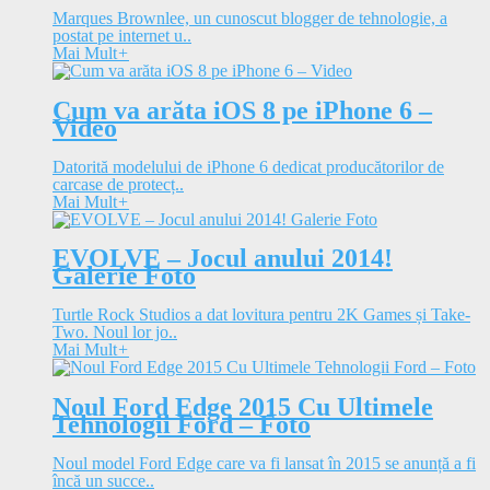
Marques Brownlee, un cunoscut blogger de tehnologie, a
postat pe internet u..
Mai Mult
+
Cum va arăta iOS 8 pe iPhone 6 –
Video
Datorită modelului de iPhone 6 dedicat producătorilor de
carcase de protecț..
Mai Mult
+
EVOLVE – Jocul anului 2014!
Galerie Foto
Turtle Rock Studios a dat lovitura pentru 2K Games și Take-
Two. Noul lor jo..
Mai Mult
+
Noul Ford Edge 2015 Cu Ultimele
Tehnologii Ford – Foto
Noul model Ford Edge care va fi lansat în 2015 se anunță a fi
încă un succe..