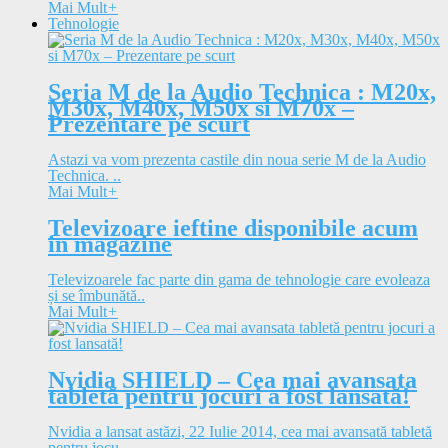
Mai Mult
+
Tehnologie
Seria M de la Audio Technica : M20x,
M30x, M40x, M50x si M70x –
Prezentare pe scurt
Astazi va vom prezenta castile din noua serie M de la Audio
Technica. ..
Mai Mult
+
Televizoare ieftine disponibile acum
in magazine
Televizoarele fac parte din gama de tehnologie care evoleaza
și se îmbunătă..
Mai Mult
+
Nvidia SHIELD – Cea mai avansata
tabletă pentru jocuri a fost lansată!
Nvidia a lansat astăzi, 22 Iulie 2014, cea mai avansată tabletă
pentru jocu..