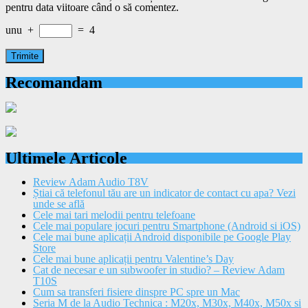
pentru data viitoare când o să comentez.
unu
+
=
4
Recomandam
Ultimele Articole
Review Adam Audio T8V
Știai că telefonul tău are un indicator de contact cu apa? Vezi
unde se află
Cele mai tari melodii pentru telefoane
Cele mai populare jocuri pentru Smartphone (Android si iOS)
Cele mai bune aplicații Android disponibile pe Google Play
Store
Cele mai bune aplicații pentru Valentine’s Day
Cat de necesar e un subwoofer in studio? – Review Adam
T10S
Cum sa transferi fisiere dinspre PC spre un Mac
Seria M de la Audio Technica : M20x, M30x, M40x, M50x si