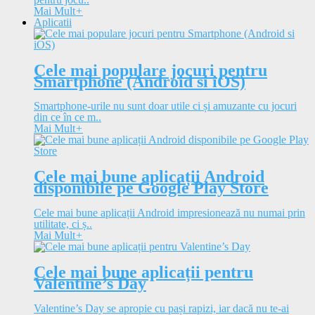
Mai Mult
+
Aplicatii
Cele mai populare jocuri pentru
Smartphone (Android si iOS)
Smartphone-urile nu sunt doar utile ci și amuzante cu jocuri
din ce în ce m..
Mai Mult
+
Cele mai bune aplicații Android
disponibile pe Google Play Store
Cele mai bune aplicații Android impresionează nu numai prin
utilitate, ci ș..
Mai Mult
+
Cele mai bune aplicații pentru
Valentine’s Day
Valentine’s Day se apropie cu pași rapizi, iar dacă nu te-ai