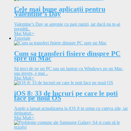
Cele mai bune aplicații pentru
Valentine’s Day
Valentine’s Day se apropie cu pași rapizi, iar dacă nu te-ai
pregătit..
Mai Mult
+
Tutoriale
Cum sa transferi fisiere dinspre PC
spre un Mac
Să treci de pe un PC sau un laptop cu Windows pe un Mac,
sau invers, e mai ..
Mai Mult
+
iOS 8: 33 de lucruri pe care le poti
face pe noul OS
Apple a lansat actualizarea la iOS 8 in urma cu cateva zile, iar
detinatori..
Mai Mult
+