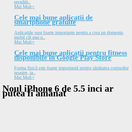
pregătit..
Mai Mult
+
Cele mai bune aplicații de
smartphone gratuite
Aplicațiile sunt foarte importante pentru a crea un domeniu
mobil cât mai u..
Mai Mult
+
Cele mai bune aplicații pentru fitness
disponibile în Google Play Store
Forma fizică este foarte importantă pentru sănătatea corpurilor
noastre, ia..
Mai Mult
+
Noul iPhone 6 de 5.5 inci ar
putea fi amânat