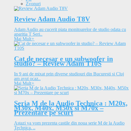
Zvonuri
Review Adam Audio T8V
Adam Audio au cucerit piata monitoarelor de studio odata cu
aparitia T Seri..
Mai Mult
+
Cat de necesar e un subwoofer in
studio? – Review Adam T10S
In 9 ani de mixat prin diverse studiouri din Bucuresti si Cluj
am avut ocaz..
Mai Mult
+
Seria M de la Audio Technica : M20x,
M30x, M40x, M50x si M70x –
Prezentare pe scurt
Astazi va vom prezenta castile din noua serie M de la Audio
Technica. ..