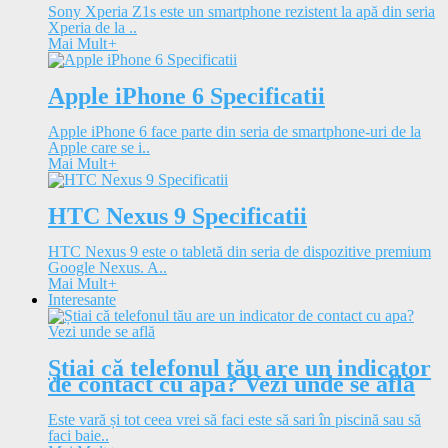
Sony Xperia Z1s este un smartphone rezistent la apă din seria
Xperia de la ..
Mai Mult
+
Apple iPhone 6 Specificatii
Apple iPhone 6 face parte din seria de smartphone-uri de la
Apple care se i..
Mai Mult
+
HTC Nexus 9 Specificatii
HTC Nexus 9 este o tabletă din seria de dispozitive premium
Google Nexus. A..
Mai Mult
+
Interesante
Știai că telefonul tău are un indicator
de contact cu apa? Vezi unde se află
Este vară și tot ceea vrei să faci este să sari în piscină sau să
faci baie..