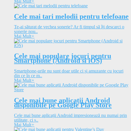
Mai Mult
+
Cele mai tari melodii pentru telefoane
Te-ai săturat de vechea sonerie? Ar fi timpul să îți descarci o
sonerie nou..
Mai Mult
+
Cele mai populare jocuri pentru
Smartphone (Android si iOS)
Smartphone-urile nu sunt doar utile ci și amuzante cu jocuri
din ce în ce m..
Mai Mult
+
Cele mai bune aplicații Android
disponibile pe Google Play Store
Cele mai bune aplicații Android impresionează nu numai prin
utilitate, ci ș..
Mai Mult
+