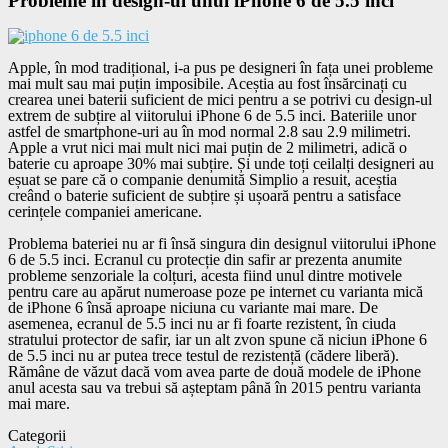
Probleme în design-ul unui iPhone 6 de 5.5 inci
Apple, în mod tradițional, i-a pus pe designeri în fața unei probleme
mai mult sau mai puțin imposibile. Aceștia au fost însărcinați cu
crearea unei baterii suficient de mici pentru a se potrivi cu design-ul
extrem de subțire al viitorului iPhone 6 de 5.5 inci. Bateriile unor
astfel de smartphone-uri au în mod normal 2.8 sau 2.9 milimetri.
Apple a vrut nici mai mult nici mai puțin de 2 milimetri, adică o
baterie cu aproape 30% mai subțire. Și unde toți ceilalți designeri au
eșuat se pare că o companie denumită Simplio a resuit, aceștia
creând o baterie suficient de subțire și ușoară pentru a satisface
cerințele companiei americane.
Problema bateriei nu ar fi însă singura din designul viitorului iPhone
6 de 5.5 inci. Ecranul cu protecție din safir ar prezenta anumite
probleme senzoriale la colțuri, acesta fiind unul dintre motivele
pentru care au apărut numeroase poze pe internet cu varianta mică
de iPhone 6 însă aproape niciuna cu variante mai mare. De
asemenea, ecranul de 5.5 inci nu ar fi foarte rezistent, în ciuda
stratului protector de safir, iar un alt zvon spune că niciun iPhone 6
de 5.5 inci nu ar putea trece testul de rezistență (cădere liberă).
Rămâne de văzut dacă vom avea parte de două modele de iPhone
anul acesta sau va trebui să așteptam până în 2015 pentru varianta
mai mare.
Categorii